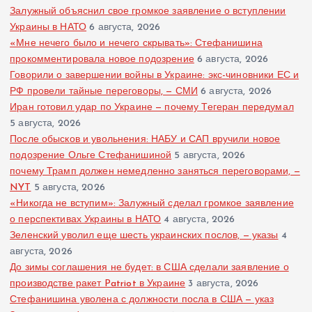
Залужный объяснил свое громкое заявление о вступлении
Украины в НАТО
6 августа, 2026
«Мне нечего было и нечего скрывать»: Стефанишина
прокомментировала новое подозрение
6 августа, 2026
Говорили о завершении войны в Украине: экс-чиновники ЕС и
РФ провели тайные переговоры, — СМИ
6 августа, 2026
Иран готовил удар по Украине — почему Тегеран передумал
5 августа, 2026
После обысков и увольнения: НАБУ и САП вручили новое
подозрение Ольге Стефанишиной
5 августа, 2026
почему Трамп должен немедленно заняться переговорами, —
NYT
5 августа, 2026
«Никогда не вступим»: Залужный сделал громкое заявление
о перспективах Украины в НАТО
4 августа, 2026
Зеленский уволил еще шесть украинских послов, — указы
4
августа, 2026
До зимы соглашения не будет: в США сделали заявление о
производстве ракет Patriot в Украине
3 августа, 2026
Стефанишина уволена с должности посла в США — указ