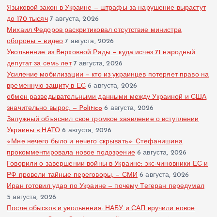
Языковой закон в Украине — штрафы за нарушение вырастут
до 170 тысяч
7 августа, 2026
Михаил Федоров раскритиковал отсутствие министра
обороны — видео
7 августа, 2026
Увольнение из Верховной Рады — куда исчез 71 народный
депутат за семь лет
7 августа, 2026
Усиление мобилизации — кто из украинцев потеряет право на
временную защиту в ЕС
6 августа, 2026
обмен разведывательными данными между Украиной и США
значительно вырос, — Politico
6 августа, 2026
Залужный объяснил свое громкое заявление о вступлении
Украины в НАТО
6 августа, 2026
«Мне нечего было и нечего скрывать»: Стефанишина
прокомментировала новое подозрение
6 августа, 2026
Говорили о завершении войны в Украине: экс-чиновники ЕС и
РФ провели тайные переговоры, — СМИ
6 августа, 2026
Иран готовил удар по Украине — почему Тегеран передумал
5 августа, 2026
После обысков и увольнения: НАБУ и САП вручили новое