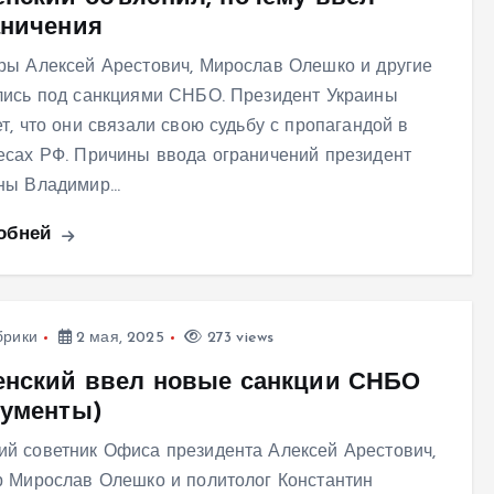
аничения
ры Алексей Арестович, Мирослав Олешко и другие
лись под санкциями СНБО. Президент Украины
ет, что они связали свою судьбу с пропагандой в
есах РФ. Причины ввода ограничений президент
ны Владимир…
обней
брики
2 мая, 2025
273 views
енский ввел новые санкции СНБО
кументы)
й советник Офиса президента Алексей Арестович,
р Мирослав Олешко и политолог Константин