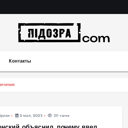
Подозрения и факты преступных действий в экономи
т
Контакты
ничения
брики
2 мая, 2025
311 views
енский объяснил, почему ввел