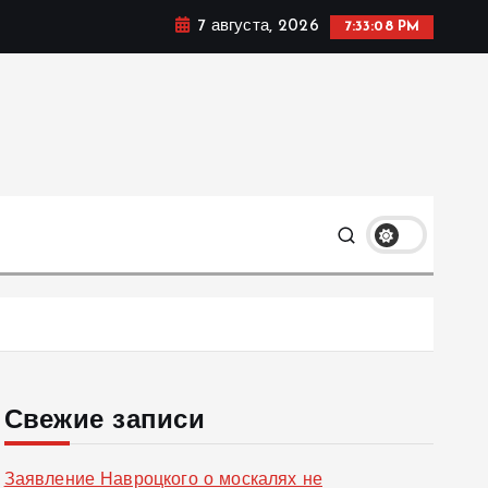
7 августа, 2026
7:33:09 PM
ке, политике и социальных сферах жизни Украины и не
олько
Свежие записи
Заявление Навроцкого о москалях не