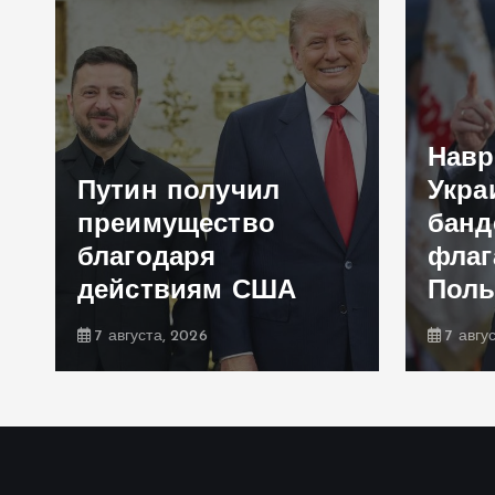
Навр
Путин получил
Укра
преимущество
банд
благодаря
флаг
действиям США
Пол
7 августа, 2026
7 авгу