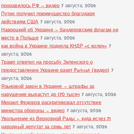
понравилось РФ — видео
7 августа, 2026
Путин получил преимущество благодаря
действиям США
7 августа, 2026
Навроцкий об Украине — бандеровским флагам не
место в Польше
7 августа, 2026
как война в Украине подняла КНДР «с колен»
7
августа, 2026
Трамп ответил на просьбу Зеленского о
предоставлении Украине ракет Patriot (видео)
7
августа, 2026
Языковой закон в Украине — штрафы за
нарушение вырастут до 170 тысяч
7 августа, 2026
Михаил Федоров раскритиковал отсутствие
министра обороны — видео
7 августа, 2026
Увольнение из Верховной Рады — куда исчез 71
народный депутат за семь лет
7 августа, 2026