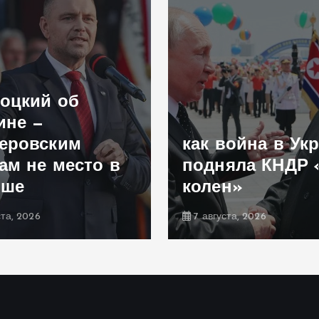
оцкий об
ине —
еровским
как война в Ук
ам не место в
подняла КНДР 
ьше
колен»
ста, 2026
7 августа, 2026