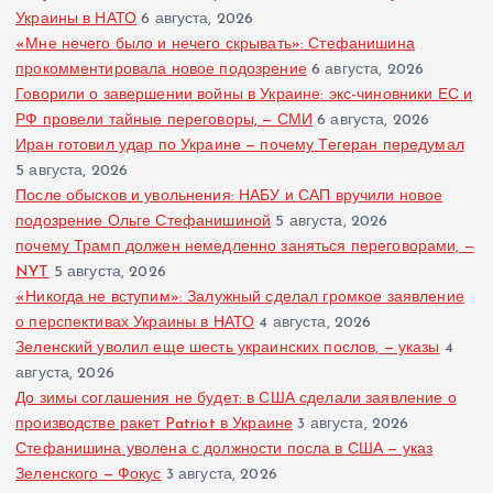
Украины в НАТО
6 августа, 2026
«Мне нечего было и нечего скрывать»: Стефанишина
прокомментировала новое подозрение
6 августа, 2026
Говорили о завершении войны в Украине: экс-чиновники ЕС и
РФ провели тайные переговоры, — СМИ
6 августа, 2026
Иран готовил удар по Украине — почему Тегеран передумал
5 августа, 2026
После обысков и увольнения: НАБУ и САП вручили новое
подозрение Ольге Стефанишиной
5 августа, 2026
почему Трамп должен немедленно заняться переговорами, —
NYT
5 августа, 2026
«Никогда не вступим»: Залужный сделал громкое заявление
о перспективах Украины в НАТО
4 августа, 2026
Зеленский уволил еще шесть украинских послов, — указы
4
августа, 2026
До зимы соглашения не будет: в США сделали заявление о
производстве ракет Patriot в Украине
3 августа, 2026
Стефанишина уволена с должности посла в США — указ
Зеленского — Фокус
3 августа, 2026