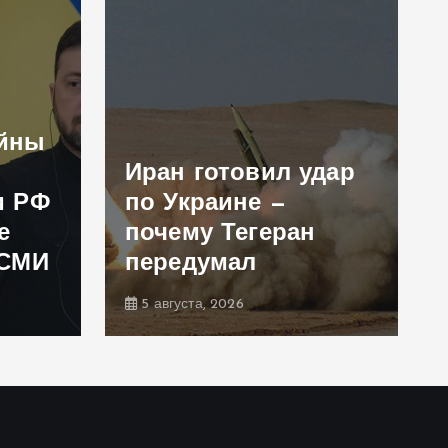
ойны
Иран готовил удар
и РФ
по Украине —
е
почему Тегеран
 СМИ
передумал
5 августа, 2026