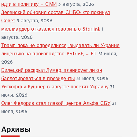
идти в политику — СМИ
3 августа, 2026
Зеленский обновил состав СНБО: кто покинул
Совет
3 августа, 2026
миллиардер отказался говорить о Starlink
1
августа, 2026
Трамп пока не определился, выдавать ли Украине
лицензию на производство Patriot, — FT
31 июля,
2026
Билецкий раскрыл Лумер, планирует ли он
баллотироваться в президенты
31 июля, 2026
Уиткофф и Кушнер в августе посетят Украину
31
июля, 2026
Олег Федорив стал главой центра Альфа СБУ
31
июля, 2026
Архивы