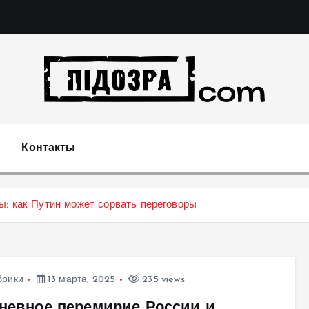
Подозрения и факты преступных действий в экономи
т
Контакты
ы: как Путин может сорвать переговоры
брики
13 марта, 2025
235 views
дневное перемирие России и