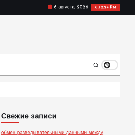
6 августа, 2026
6:32:25 PM
ке, политике и социальных сферах жизни Украины и не
олько
Свежие записи
обмен разведывательными данными между