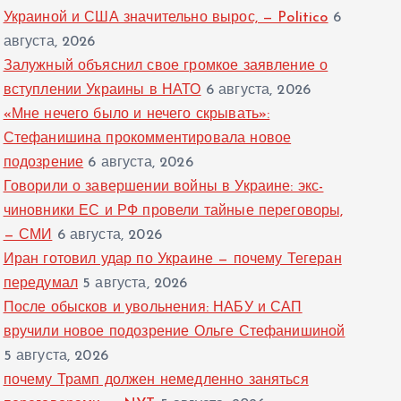
Украиной и США значительно вырос, — Politico
6
августа, 2026
Залужный объяснил свое громкое заявление о
вступлении Украины в НАТО
6 августа, 2026
«Мне нечего было и нечего скрывать»:
Стефанишина прокомментировала новое
подозрение
6 августа, 2026
Говорили о завершении войны в Украине: экс-
чиновники ЕС и РФ провели тайные переговоры,
— СМИ
6 августа, 2026
Иран готовил удар по Украине — почему Тегеран
передумал
5 августа, 2026
После обысков и увольнения: НАБУ и САП
вручили новое подозрение Ольге Стефанишиной
5 августа, 2026
почему Трамп должен немедленно заняться