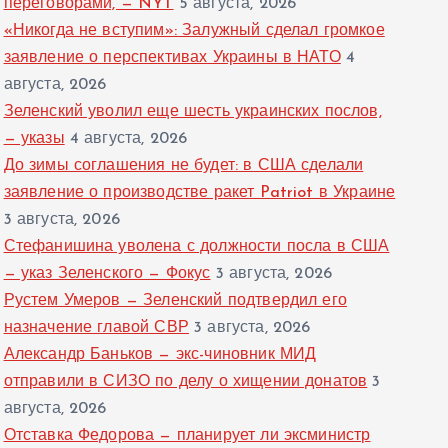
переговорами, — NYT
5 августа, 2026
«Никогда не вступим»: Залужный сделал громкое
заявление о перспективах Украины в НАТО
4
августа, 2026
Зеленский уволил еще шесть украинских послов,
— указы
4 августа, 2026
До зимы соглашения не будет: в США сделали
заявление о производстве ракет Patriot в Украине
3 августа, 2026
Стефанишина уволена с должности посла в США
— указ Зеленского — Фокус
3 августа, 2026
Рустем Умеров — Зеленский подтвердил его
назначение главой СВР
3 августа, 2026
Александр Баньков — экс-чиновник МИД
отправили в СИЗО по делу о хищении донатов
3
августа, 2026
Отставка Федорова — планирует ли эксминистр