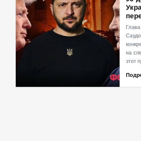
Укр
м
пер
у
Глава
Саудо
конкр
на сл
этот 
Подр