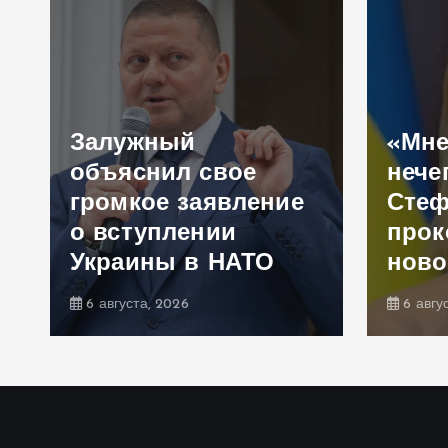
Залужный
«Мне
объяснил свое
нече
громкое заявление
Сте
,
о вступлении
прок
Украины в НАТО
ново
6 августа, 2026
6 авгу