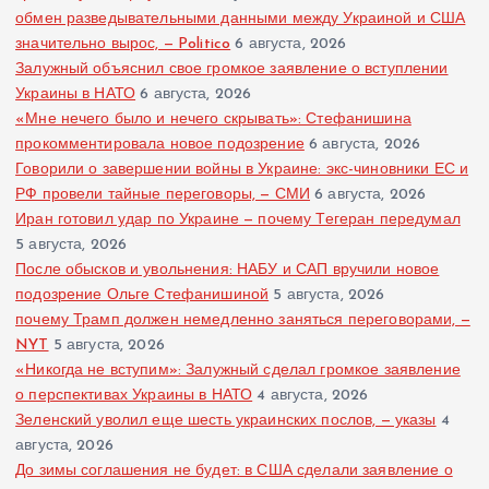
обмен разведывательными данными между Украиной и США
значительно вырос, — Politico
6 августа, 2026
Залужный объяснил свое громкое заявление о вступлении
Украины в НАТО
6 августа, 2026
«Мне нечего было и нечего скрывать»: Стефанишина
прокомментировала новое подозрение
6 августа, 2026
Говорили о завершении войны в Украине: экс-чиновники ЕС и
РФ провели тайные переговоры, — СМИ
6 августа, 2026
Иран готовил удар по Украине — почему Тегеран передумал
5 августа, 2026
После обысков и увольнения: НАБУ и САП вручили новое
подозрение Ольге Стефанишиной
5 августа, 2026
почему Трамп должен немедленно заняться переговорами, —
NYT
5 августа, 2026
«Никогда не вступим»: Залужный сделал громкое заявление
о перспективах Украины в НАТО
4 августа, 2026
Зеленский уволил еще шесть украинских послов, — указы
4
августа, 2026
До зимы соглашения не будет: в США сделали заявление о