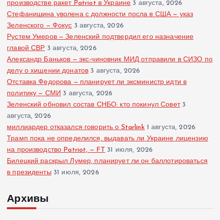
производстве ракет Patriot в Украине
3 августа, 2026
Стефанишина уволена с должности посла в США — указ
Зеленского — Фокус
3 августа, 2026
Рустем Умеров — Зеленский подтвердил его назначение
главой СВР
3 августа, 2026
Александр Баньков — экс-чиновник МИД отправили в СИЗО по
делу о хищении донатов
3 августа, 2026
Отставка Федорова — планирует ли эксминистр идти в
политику — СМИ
3 августа, 2026
Зеленский обновил состав СНБО: кто покинул Совет
3
августа, 2026
миллиардер отказался говорить о Starlink
1 августа, 2026
Трамп пока не определился, выдавать ли Украине лицензию
на производство Patriot, — FT
31 июля, 2026
Билецкий раскрыл Лумер, планирует ли он баллотироваться
в президенты
31 июля, 2026
Архивы