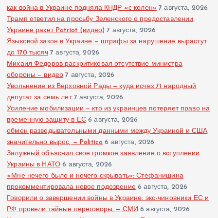
как война в Украине подняла КНДР «с колен»
7 августа, 2026
Трамп ответил на просьбу Зеленского о предоставлении
Украине ракет Patriot (видео)
7 августа, 2026
Языковой закон в Украине — штрафы за нарушение вырастут
до 170 тысяч
7 августа, 2026
Михаил Федоров раскритиковал отсутствие министра
обороны — видео
7 августа, 2026
Увольнение из Верховной Рады — куда исчез 71 народный
депутат за семь лет
7 августа, 2026
Усиление мобилизации — кто из украинцев потеряет право на
временную защиту в ЕС
6 августа, 2026
обмен разведывательными данными между Украиной и США
значительно вырос, — Politico
6 августа, 2026
Залужный объяснил свое громкое заявление о вступлении
Украины в НАТО
6 августа, 2026
«Мне нечего было и нечего скрывать»: Стефанишина
прокомментировала новое подозрение
6 августа, 2026
Говорили о завершении войны в Украине: экс-чиновники ЕС и
РФ провели тайные переговоры, — СМИ
6 августа, 2026