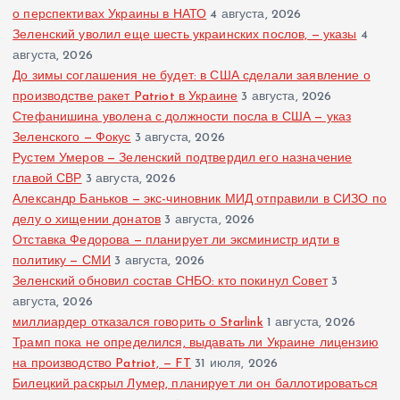
о перспективах Украины в НАТО
4 августа, 2026
Зеленский уволил еще шесть украинских послов, — указы
4
августа, 2026
До зимы соглашения не будет: в США сделали заявление о
производстве ракет Patriot в Украине
3 августа, 2026
Стефанишина уволена с должности посла в США — указ
Зеленского — Фокус
3 августа, 2026
Рустем Умеров — Зеленский подтвердил его назначение
главой СВР
3 августа, 2026
Александр Баньков — экс-чиновник МИД отправили в СИЗО по
делу о хищении донатов
3 августа, 2026
Отставка Федорова — планирует ли эксминистр идти в
политику — СМИ
3 августа, 2026
Зеленский обновил состав СНБО: кто покинул Совет
3
августа, 2026
миллиардер отказался говорить о Starlink
1 августа, 2026
Трамп пока не определился, выдавать ли Украине лицензию
на производство Patriot, — FT
31 июля, 2026
Билецкий раскрыл Лумер, планирует ли он баллотироваться