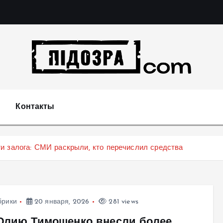
Подозрения и факты преступных действий в экономи
т
Контакты
и залога: СМИ раскрыли, кто перечислил средства
брики
20 января, 2026
281 views
Юлию Тимошенко внесли более