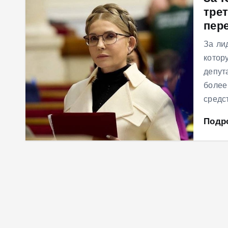
трет
м
пер
у
За ли
котор
депут
более
средс
Подр