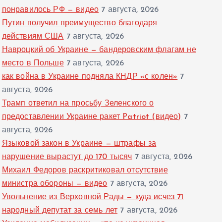
понравилось РФ — видео
7 августа, 2026
Путин получил преимущество благодаря
действиям США
7 августа, 2026
Навроцкий об Украине — бандеровским флагам не
место в Польше
7 августа, 2026
как война в Украине подняла КНДР «с колен»
7
августа, 2026
Трамп ответил на просьбу Зеленского о
предоставлении Украине ракет Patriot (видео)
7
августа, 2026
Языковой закон в Украине — штрафы за
нарушение вырастут до 170 тысяч
7 августа, 2026
Михаил Федоров раскритиковал отсутствие
министра обороны — видео
7 августа, 2026
Увольнение из Верховной Рады — куда исчез 71
народный депутат за семь лет
7 августа, 2026