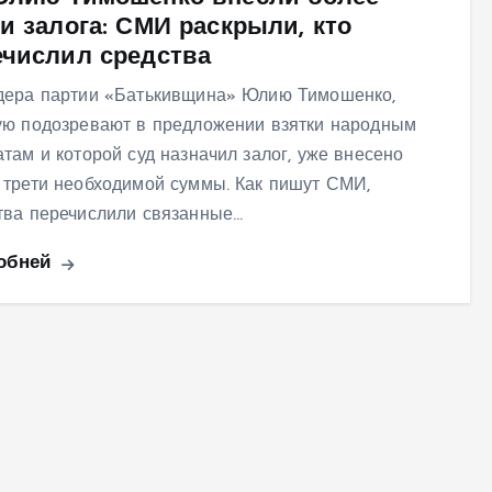
и залога: СМИ раскрыли, кто
ечислил средства
дера партии «Батькивщина» Юлию Тимошенко,
ую подозревают в предложении взятки народным
атам и которой суд назначил залог, уже внесено
 трети необходимой суммы. Как пишут СМИ,
тва перечислили связанные…
обней