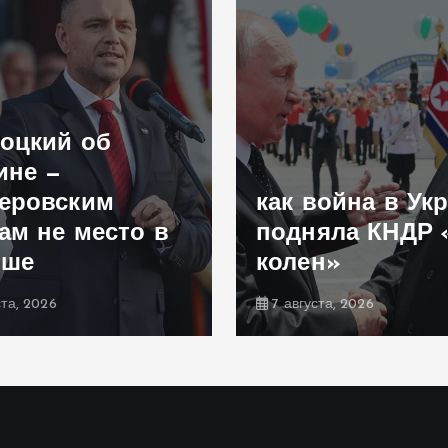
оцкий об
ине —
еровским
как война в Ук
ам не место в
подняла КНДР 
ьше
колен»
ста, 2026
7 августа, 2026