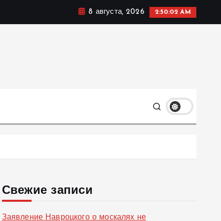
8 августа, 2026
2:50:03 AM
ке, политике и социальных сферах жизни Украины и не
олько
Свежие записи
Заявление Навроцкого о москалях не