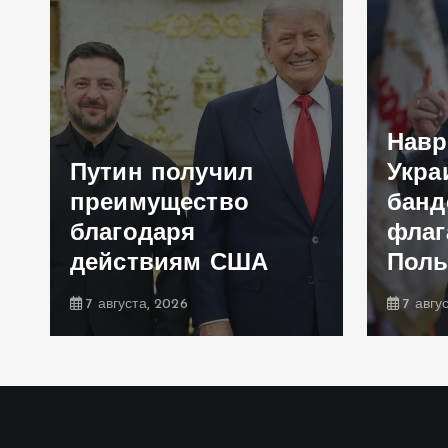
Навр
Путин получил
Укра
преимущество
банд
благодаря
флаг
действиям США
Пол
7 августа, 2026
7 авгу