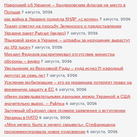
Навроцкий об Украине — бандеровским флагам не место в
Польше
7 августа, 2026
как война в Украине подняла КНДР «с колен»
7 августа, 2026
Трамп ответил на просьбу Зеленского о предоставлении
Украине ракет Patriot (видео)
7 августа, 2026
Языковой закон в Украине — штрафы за нарушение вырастут
до 170 тысяч
7 августа, 2026
Михаил Федоров раскритиковал отсутствие министра
обороны — видео
7 августа, 2026
Увольнение из Верховной Рады — куда исчез 71 народный
депутат за семь лет
7 августа, 2026
Усиление мобилизации — кто из украинцев потеряет право на
временную защиту в ЕС
6 августа, 2026
обмен разведывательными данными между Украиной и США
значительно вырос, — Politico
6 августа, 2026
Залужный объяснил свое громкое заявление о вступлении
Украины в НАТО
6 августа, 2026
«Мне нечего было и нечего скрывать»: Стефанишина
прокомментировала новое подозрение
6 августа, 2026