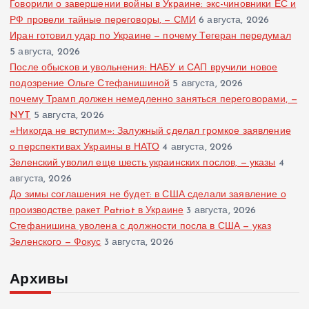
Говорили о завершении войны в Украине: экс-чиновники ЕС и
РФ провели тайные переговоры, — СМИ
6 августа, 2026
Иран готовил удар по Украине — почему Тегеран передумал
5 августа, 2026
После обысков и увольнения: НАБУ и САП вручили новое
подозрение Ольге Стефанишиной
5 августа, 2026
почему Трамп должен немедленно заняться переговорами, —
NYT
5 августа, 2026
«Никогда не вступим»: Залужный сделал громкое заявление
о перспективах Украины в НАТО
4 августа, 2026
Зеленский уволил еще шесть украинских послов, — указы
4
августа, 2026
До зимы соглашения не будет: в США сделали заявление о
производстве ракет Patriot в Украине
3 августа, 2026
Стефанишина уволена с должности посла в США — указ
Зеленского — Фокус
3 августа, 2026
Архивы