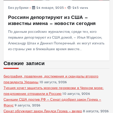
Без рубрики
24 января, 2025
245 views
Россиян депортируют из США —
известны имена — новости сегодня
По данным российских журналистов, среди тех, кого
первыми депортируют из США домой, — Илья Мэдисон,
Александр Шпак и Даниил Поперечный: их могут изгнать
из страны уже в ближайшее время вместе…
Свежие записи
биография, правление, достижения и скандалы второго
президента Украины
10 августа, 2026
Турция хочет защитить морские перевозки в Черном море:
предложение отправили в Россию
10 августа, 2026
Санкции США против РФ — Сенат одобрил закон Грема —
Фокус
9 августа, 2026
Сенат обсуждает закон Линдси Грэма — видео
8 августа, 2026