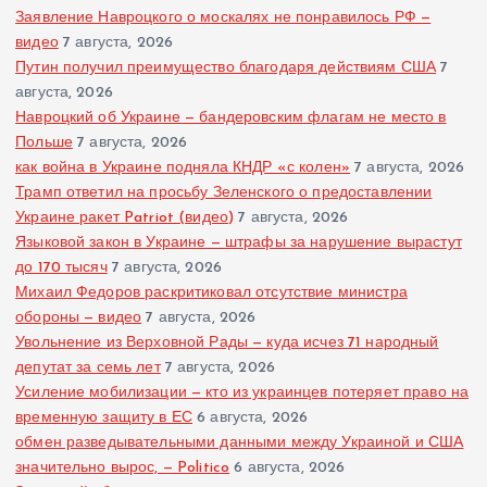
Заявление Навроцкого о москалях не понравилось РФ —
видео
7 августа, 2026
Путин получил преимущество благодаря действиям США
7
августа, 2026
Навроцкий об Украине — бандеровским флагам не место в
Польше
7 августа, 2026
как война в Украине подняла КНДР «с колен»
7 августа, 2026
Трамп ответил на просьбу Зеленского о предоставлении
Украине ракет Patriot (видео)
7 августа, 2026
Языковой закон в Украине — штрафы за нарушение вырастут
до 170 тысяч
7 августа, 2026
Михаил Федоров раскритиковал отсутствие министра
обороны — видео
7 августа, 2026
Увольнение из Верховной Рады — куда исчез 71 народный
депутат за семь лет
7 августа, 2026
Усиление мобилизации — кто из украинцев потеряет право на
временную защиту в ЕС
6 августа, 2026
обмен разведывательными данными между Украиной и США
значительно вырос, — Politico
6 августа, 2026