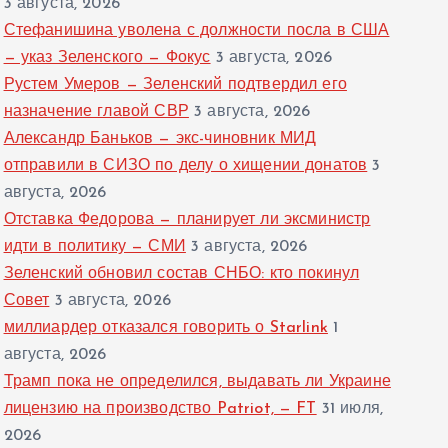
3 августа, 2026
Стефанишина уволена с должности посла в США
— указ Зеленского — Фокус
3 августа, 2026
Рустем Умеров — Зеленский подтвердил его
назначение главой СВР
3 августа, 2026
Александр Баньков — экс-чиновник МИД
отправили в СИЗО по делу о хищении донатов
3
августа, 2026
Отставка Федорова — планирует ли эксминистр
идти в политику — СМИ
3 августа, 2026
Зеленский обновил состав СНБО: кто покинул
Совет
3 августа, 2026
миллиардер отказался говорить о Starlink
1
августа, 2026
Трамп пока не определился, выдавать ли Украине
лицензию на производство Patriot, — FT
31 июля,
2026