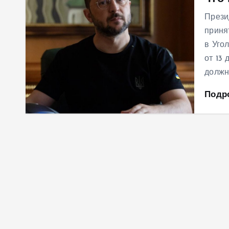
м
Прези
у
приня
в Уго
от 13 
должн
Подр