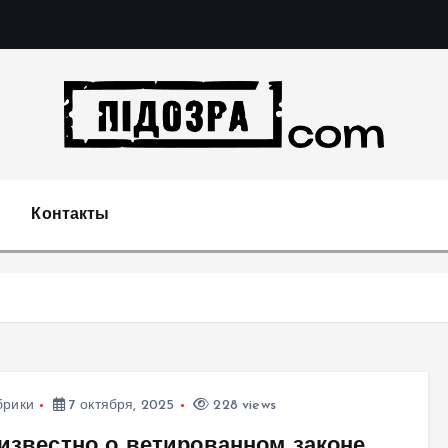
Подозрения и факты преступных действий в экономи
т
Контакты
брики
7 октября, 2025
228 views
 известно о ветированном законе