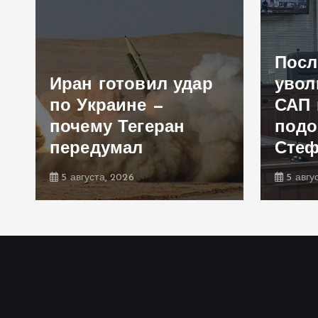
Посл
Иран готовил удар
увол
по Украине —
САП 
почему Тегеран
подо
передумал
Сте
5 августа, 2026
5 авгу