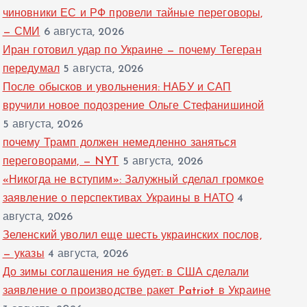
чиновники ЕС и РФ провели тайные переговоры,
— СМИ
6 августа, 2026
Иран готовил удар по Украине — почему Тегеран
передумал
5 августа, 2026
После обысков и увольнения: НАБУ и САП
вручили новое подозрение Ольге Стефанишиной
5 августа, 2026
почему Трамп должен немедленно заняться
переговорами, — NYT
5 августа, 2026
«Никогда не вступим»: Залужный сделал громкое
заявление о перспективах Украины в НАТО
4
августа, 2026
Зеленский уволил еще шесть украинских послов,
— указы
4 августа, 2026
До зимы соглашения не будет: в США сделали
заявление о производстве ракет Patriot в Украине