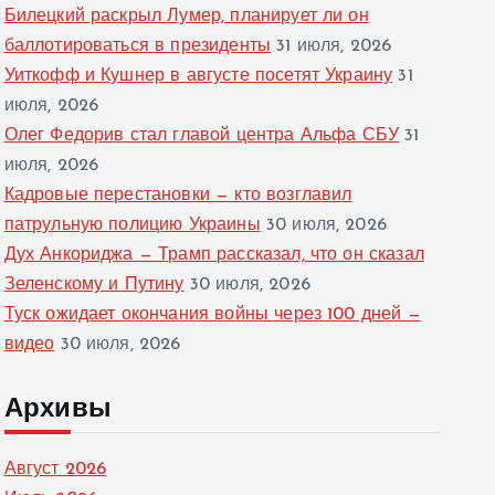
Билецкий раскрыл Лумер, планирует ли он
баллотироваться в президенты
31 июля, 2026
Уиткофф и Кушнер в августе посетят Украину
31
июля, 2026
Олег Федорив стал главой центра Альфа СБУ
31
июля, 2026
Кадровые перестановки — кто возглавил
патрульную полицию Украины
30 июля, 2026
Дух Анкориджа — Трамп рассказал, что он сказал
Зеленскому и Путину
30 июля, 2026
Туск ожидает окончания войны через 100 дней —
видео
30 июля, 2026
Архивы
Август 2026