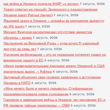
как война в Украине подняла КНДР «с колен»
7 августа, 2026
Трамп ответил на просьбу Зеленского о предоставлении
Украине ракет Patriot (видео)
7 августа, 2026
Языковой закон в Украине — штрафы за нарушение вырастут
до 170 тысяч
7 августа, 2026
Михаил Федоров раскритиковал отсутствие министра
обороны — видео
7 августа, 2026
Увольнение из Верховной Рады — куда исчез 71 народный
депутат за семь лет
7 августа, 2026
Усиление мобилизации — кто из украинцев потеряет право на
временную защиту в ЕС
6 августа, 2026
обмен разведывательными данными между Украиной и США
значительно вырос, — Politico
6 августа, 2026
Залужный объяснил свое громкое заявление о вступлении
Украины в НАТО
6 августа, 2026
«Мне нечего было и нечего скрывать»: Стефанишина
прокомментировала новое подозрение
6 августа, 2026
Говорили о завершении войны в Украине: экс-чиновники ЕС и
РФ провели тайные переговоры, — СМИ
6 августа, 2026