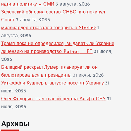
идти в политику — СМИ
3 августа, 2026
Зеленский обновил состав СНБО: кто покинул
Совет
3 августа, 2026
миллиардер отказался говорить о Starlink
1
августа, 2026
Трамп пока не определился, выдавать ли Украине
лицензию на производство Patriot, — FT
31 июля,
2026
Билецкий раскрыл Лумер, планирует ли он
баллотироваться в президенты
31 июля, 2026
Уиткофф и Кушнер в августе посетят Украину
31
июля, 2026
Олег Федорив стал главой центра Альфа СБУ
31
июля, 2026
Архивы