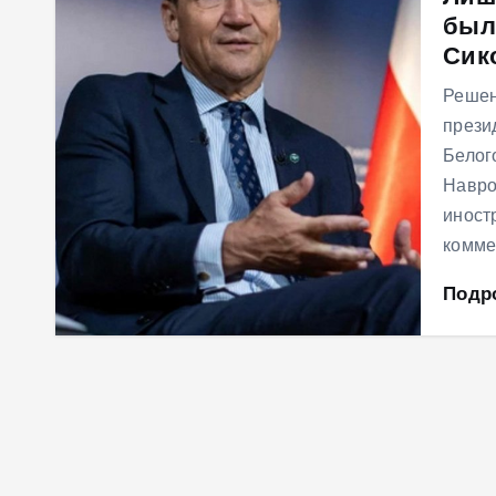
был
м
Сик
у
Решен
прези
Белог
Навро
иност
комме
Подр