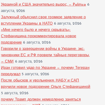
Украиной и США значительно вырос, — Politico
6
августа, 2026
Залужный объяснил свое громкое заявление о
вступлении Украины в НАТО
6 августа, 2026
«Мне нечего было и нечего скрывать»:
Стефанишина прокомментировала новое
подозрение
6 августа, 2026
Говорили о завершении войны в Украине: экс-
чиновники ЕС и РФ провели тайные переговоры,
— СМИ
6 августа, 2026
Иран готовил удар по Украине — почему Тегеран
передумал
5 августа, 2026
После обысков и увольнения: НАБУ и САП
вручили новое подозрение Ольге Стефанишиной
5 августа, 2026
почему Трамп должен немедленно заняться