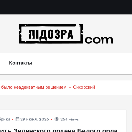
Подозрения и факты преступных действий в экономи
т
Контакты
а было неадекватным решением — Сикорский
брики
29 июня, 2026
264 views
ить Зеленского ордена Белого орла