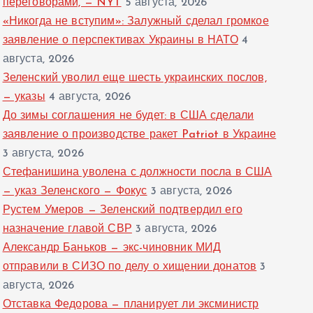
переговорами, — NYT
5 августа, 2026
«Никогда не вступим»: Залужный сделал громкое
заявление о перспективах Украины в НАТО
4
августа, 2026
Зеленский уволил еще шесть украинских послов,
— указы
4 августа, 2026
До зимы соглашения не будет: в США сделали
заявление о производстве ракет Patriot в Украине
3 августа, 2026
Стефанишина уволена с должности посла в США
— указ Зеленского — Фокус
3 августа, 2026
Рустем Умеров — Зеленский подтвердил его
назначение главой СВР
3 августа, 2026
Александр Баньков — экс-чиновник МИД
отправили в СИЗО по делу о хищении донатов
3
августа, 2026
Отставка Федорова — планирует ли эксминистр