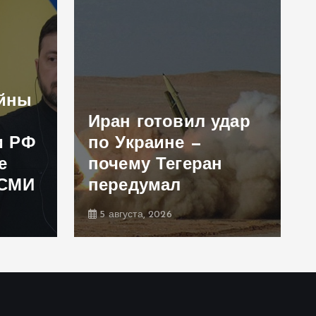
ойны
Иран готовил удар
и РФ
по Украине —
е
почему Тегеран
 СМИ
передумал
5 августа, 2026