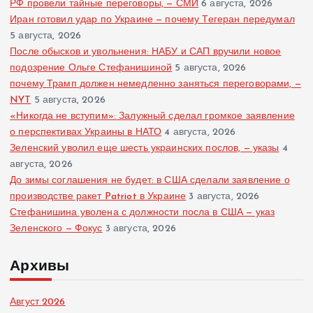
РФ провели тайные переговоры, — СМИ
6 августа, 2026
Иран готовил удар по Украине — почему Тегеран передумал
5 августа, 2026
После обысков и увольнения: НАБУ и САП вручили новое
подозрение Ольге Стефанишиной
5 августа, 2026
почему Трамп должен немедленно заняться переговорами, —
NYT
5 августа, 2026
«Никогда не вступим»: Залужный сделал громкое заявление
о перспективах Украины в НАТО
4 августа, 2026
Зеленский уволил еще шесть украинских послов, — указы
4
августа, 2026
До зимы соглашения не будет: в США сделали заявление о
производстве ракет Patriot в Украине
3 августа, 2026
Стефанишина уволена с должности посла в США — указ
Зеленского — Фокус
3 августа, 2026
Архивы
Август 2026