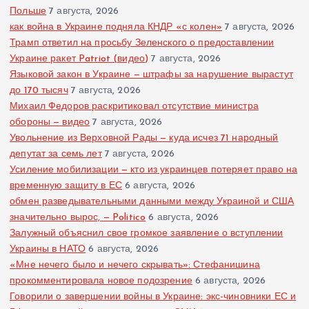
Польше
7 августа, 2026
как война в Украине подняла КНДР «с колен»
7 августа, 2026
Трамп ответил на просьбу Зеленского о предоставлении
Украине ракет Patriot (видео)
7 августа, 2026
Языковой закон в Украине — штрафы за нарушение вырастут
до 170 тысяч
7 августа, 2026
Михаил Федоров раскритиковал отсутствие министра
обороны — видео
7 августа, 2026
Увольнение из Верховной Рады — куда исчез 71 народный
депутат за семь лет
7 августа, 2026
Усиление мобилизации — кто из украинцев потеряет право на
временную защиту в ЕС
6 августа, 2026
обмен разведывательными данными между Украиной и США
значительно вырос, — Politico
6 августа, 2026
Залужный объяснил свое громкое заявление о вступлении
Украины в НАТО
6 августа, 2026
«Мне нечего было и нечего скрывать»: Стефанишина
прокомментировала новое подозрение
6 августа, 2026
Говорили о завершении войны в Украине: экс-чиновники ЕС и