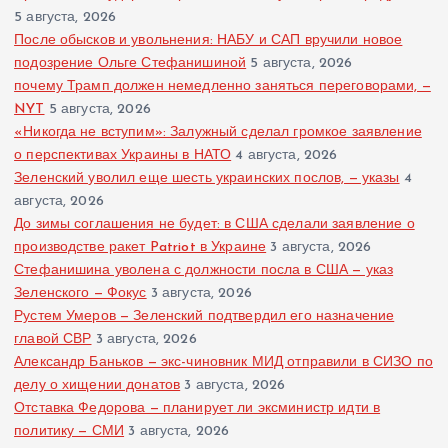
5 августа, 2026
После обысков и увольнения: НАБУ и САП вручили новое
подозрение Ольге Стефанишиной
5 августа, 2026
почему Трамп должен немедленно заняться переговорами, —
NYT
5 августа, 2026
«Никогда не вступим»: Залужный сделал громкое заявление
о перспективах Украины в НАТО
4 августа, 2026
Зеленский уволил еще шесть украинских послов, — указы
4
августа, 2026
До зимы соглашения не будет: в США сделали заявление о
производстве ракет Patriot в Украине
3 августа, 2026
Стефанишина уволена с должности посла в США — указ
Зеленского — Фокус
3 августа, 2026
Рустем Умеров — Зеленский подтвердил его назначение
главой СВР
3 августа, 2026
Александр Баньков — экс-чиновник МИД отправили в СИЗО по
делу о хищении донатов
3 августа, 2026
Отставка Федорова — планирует ли эксминистр идти в
политику — СМИ
3 августа, 2026