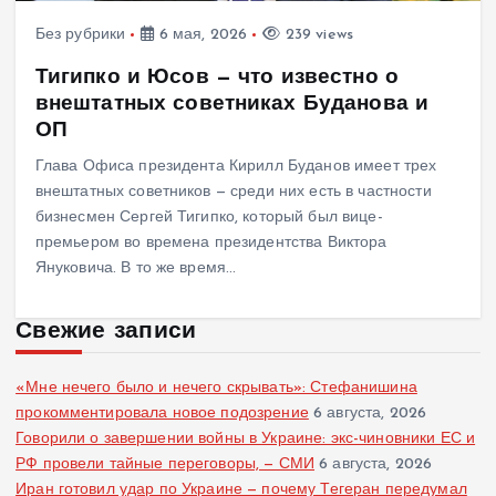
Без рубрики
6 мая, 2026
239 views
Тигипко и Юсов — что известно о
внештатных советниках Буданова и
ОП
Глава Офиса президента Кирилл Буданов имеет трех
внештатных советников — среди них есть в частности
бизнесмен Сергей Тигипко, который был вице-
премьером во времена президентства Виктора
Януковича. В то же время…
Свежие записи
«Мне нечего было и нечего скрывать»: Стефанишина
прокомментировала новое подозрение
6 августа, 2026
Говорили о завершении войны в Украине: экс-чиновники ЕС и
РФ провели тайные переговоры, — СМИ
6 августа, 2026
Иран готовил удар по Украине — почему Тегеран передумал