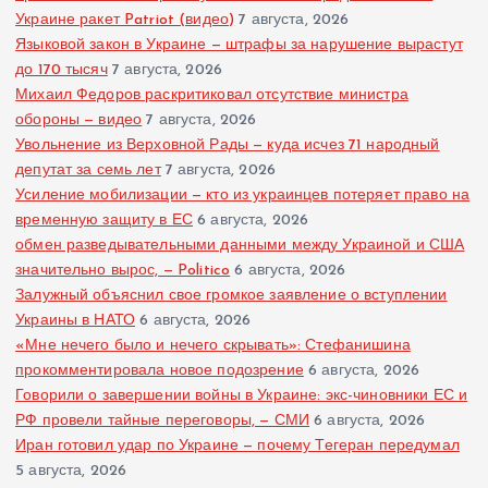
Украине ракет Patriot (видео)
7 августа, 2026
Языковой закон в Украине — штрафы за нарушение вырастут
до 170 тысяч
7 августа, 2026
Михаил Федоров раскритиковал отсутствие министра
обороны — видео
7 августа, 2026
Увольнение из Верховной Рады — куда исчез 71 народный
депутат за семь лет
7 августа, 2026
Усиление мобилизации — кто из украинцев потеряет право на
временную защиту в ЕС
6 августа, 2026
обмен разведывательными данными между Украиной и США
значительно вырос, — Politico
6 августа, 2026
Залужный объяснил свое громкое заявление о вступлении
Украины в НАТО
6 августа, 2026
«Мне нечего было и нечего скрывать»: Стефанишина
прокомментировала новое подозрение
6 августа, 2026
Говорили о завершении войны в Украине: экс-чиновники ЕС и
РФ провели тайные переговоры, — СМИ
6 августа, 2026
Иран готовил удар по Украине — почему Тегеран передумал
5 августа, 2026