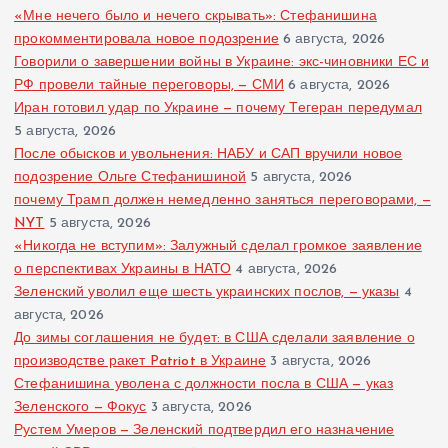
«Мне нечего было и нечего скрывать»: Стефанишина
прокомментировала новое подозрение
6 августа, 2026
Говорили о завершении войны в Украине: экс-чиновники ЕС и
РФ провели тайные переговоры, — СМИ
6 августа, 2026
Иран готовил удар по Украине — почему Тегеран передумал
5 августа, 2026
После обысков и увольнения: НАБУ и САП вручили новое
подозрение Ольге Стефанишиной
5 августа, 2026
почему Трамп должен немедленно заняться переговорами, —
NYT
5 августа, 2026
«Никогда не вступим»: Залужный сделал громкое заявление
о перспективах Украины в НАТО
4 августа, 2026
Зеленский уволил еще шесть украинских послов, — указы
4
августа, 2026
До зимы соглашения не будет: в США сделали заявление о
производстве ракет Patriot в Украине
3 августа, 2026
Стефанишина уволена с должности посла в США — указ
Зеленского — Фокус
3 августа, 2026
Рустем Умеров — Зеленский подтвердил его назначение