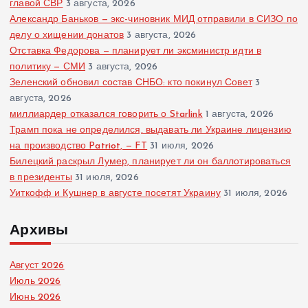
главой СВР
3 августа, 2026
Александр Баньков — экс-чиновник МИД отправили в СИЗО по
делу о хищении донатов
3 августа, 2026
Отставка Федорова — планирует ли эксминистр идти в
политику — СМИ
3 августа, 2026
Зеленский обновил состав СНБО: кто покинул Совет
3
августа, 2026
миллиардер отказался говорить о Starlink
1 августа, 2026
Трамп пока не определился, выдавать ли Украине лицензию
на производство Patriot, — FT
31 июля, 2026
Билецкий раскрыл Лумер, планирует ли он баллотироваться
в президенты
31 июля, 2026
Уиткофф и Кушнер в августе посетят Украину
31 июля, 2026
Архивы
Август 2026
Июль 2026
Июнь 2026