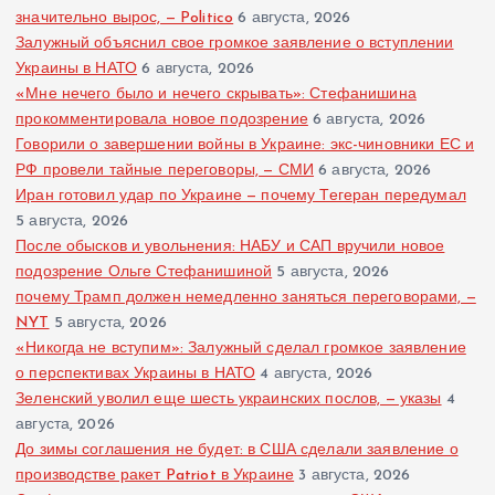
значительно вырос, — Politico
6 августа, 2026
Залужный объяснил свое громкое заявление о вступлении
Украины в НАТО
6 августа, 2026
«Мне нечего было и нечего скрывать»: Стефанишина
прокомментировала новое подозрение
6 августа, 2026
Говорили о завершении войны в Украине: экс-чиновники ЕС и
РФ провели тайные переговоры, — СМИ
6 августа, 2026
Иран готовил удар по Украине — почему Тегеран передумал
5 августа, 2026
После обысков и увольнения: НАБУ и САП вручили новое
подозрение Ольге Стефанишиной
5 августа, 2026
почему Трамп должен немедленно заняться переговорами, —
NYT
5 августа, 2026
«Никогда не вступим»: Залужный сделал громкое заявление
о перспективах Украины в НАТО
4 августа, 2026
Зеленский уволил еще шесть украинских послов, — указы
4
августа, 2026
До зимы соглашения не будет: в США сделали заявление о
производстве ракет Patriot в Украине
3 августа, 2026