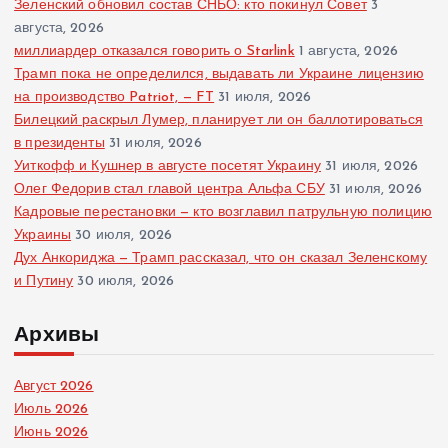
Зеленский обновил состав СНБО: кто покинул Совет
3
августа, 2026
миллиардер отказался говорить о Starlink
1 августа, 2026
Трамп пока не определился, выдавать ли Украине лицензию
на производство Patriot, — FT
31 июля, 2026
Билецкий раскрыл Лумер, планирует ли он баллотироваться
в президенты
31 июля, 2026
Уиткофф и Кушнер в августе посетят Украину
31 июля, 2026
Олег Федорив стал главой центра Альфа СБУ
31 июля, 2026
Кадровые перестановки — кто возглавил патрульную полицию
Украины
30 июля, 2026
Дух Анкориджа — Трамп рассказал, что он сказал Зеленскому
и Путину
30 июля, 2026
Архивы
Август 2026
Июль 2026
Июнь 2026