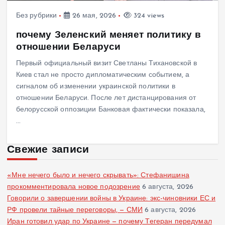
Без рубрики
26 мая, 2026
324 views
почему Зеленский меняет политику в
отношении Беларуси
Первый официальный визит Светланы Тихановской в
Киев стал не просто дипломатическим событием, а
сигналом об изменении украинской политики в
отношении Беларуси. После лет дистанцирования от
белорусской оппозиции Банковая фактически показала,
…
Свежие записи
«Мне нечего было и нечего скрывать»: Стефанишина
прокомментировала новое подозрение
6 августа, 2026
Говорили о завершении войны в Украине: экс-чиновники ЕС и
РФ провели тайные переговоры, — СМИ
6 августа, 2026
Иран готовил удар по Украине — почему Тегеран передумал