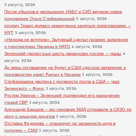
5 августа, 2026
После обысков и увольнения: НАБУ и САП вручили новое
подозрение Ольге Стефанишиной
5 августа, 2026
почему Трамп должен немедленно заняться переговорами, —
NYT
5 августа, 2026
«Никогда не вступим»: Залужный сделал громкое заявление
о перспективах Украины в НАТО
4 августа, 2026
Зеленский уволил еще шесть украинских послов, — указы
4
августа, 2026
До зимы соглашения не будет: в США сделали заявление о
производстве ракет Patriot в Украине
3 августа, 2026
Стефанишина уволена с должности посла в США — указ
Зеленского — Фокус
3 августа, 2026
Рустем Умеров — Зеленский подтвердил его назначение
главой СВР
3 августа, 2026
Александр Баньков — экс-чиновник МИД отправили в СИЗО по
делу о хищении донатов
3 августа, 2026
Отставка Федорова — планирует ли эксминистр идти в
политику — СМИ
3 августа, 2026