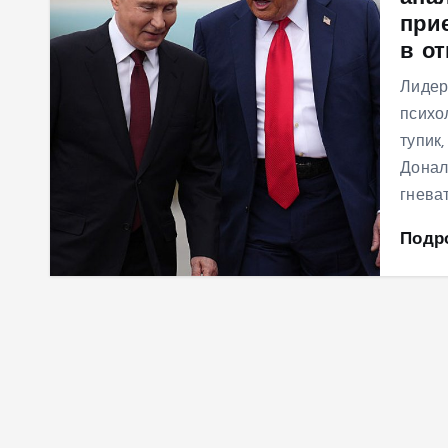
при
м
в о
у
Лидер
психо
тупик
Донал
гнева
Подр