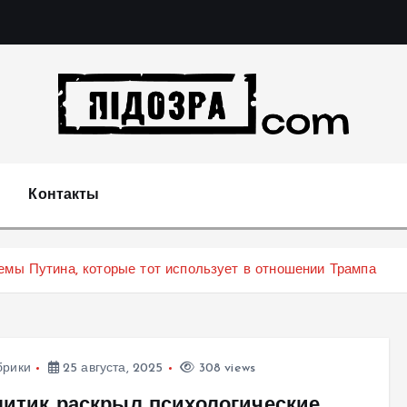
Подозрения и факты преступных действий в экономи
т
Контакты
емы Путина, которые тот использует в отношении Трампа
брики
25 августа, 2025
308 views
литик раскрыл психологические