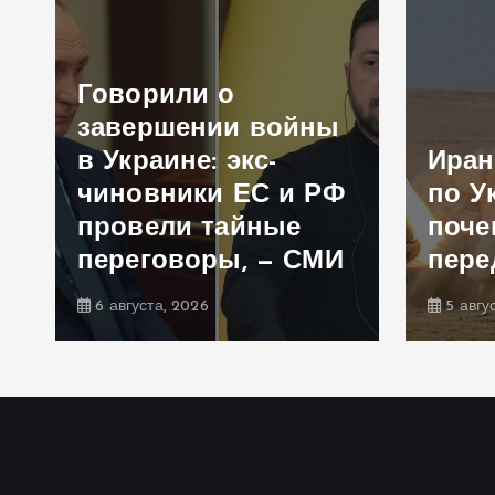
Говорили о
и
завершении войны
в Украине: экс-
Иран
чиновники ЕС и РФ
по У
а
провели тайные
поче
переговоры, — СМИ
пере
6 августа, 2026
5 авгу