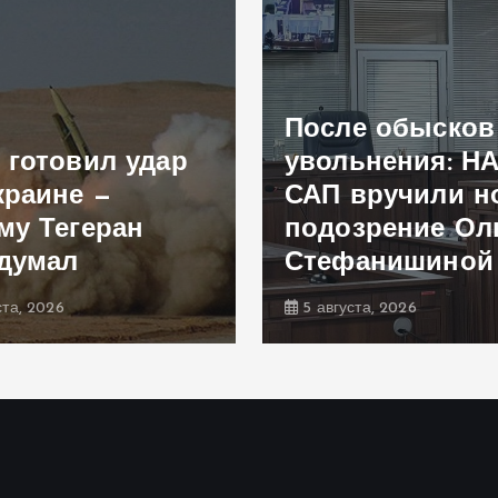
После обысков
 готовил удар
увольнения: Н
краине —
САП вручили н
му Тегеран
подозрение Ол
думал
Стефанишиной
ста, 2026
5 августа, 2026