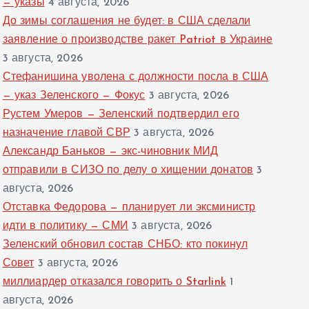
— указы
4 августа, 2026
До зимы соглашения не будет: в США сделали
заявление о производстве ракет Patriot в Украине
3 августа, 2026
Стефанишина уволена с должности посла в США
— указ Зеленского — Фокус
3 августа, 2026
Рустем Умеров — Зеленский подтвердил его
назначение главой СВР
3 августа, 2026
Александр Баньков — экс-чиновник МИД
отправили в СИЗО по делу о хищении донатов
3
августа, 2026
Отставка Федорова — планирует ли эксминистр
идти в политику — СМИ
3 августа, 2026
Зеленский обновил состав СНБО: кто покинул
Совет
3 августа, 2026
миллиардер отказался говорить о Starlink
1
августа, 2026