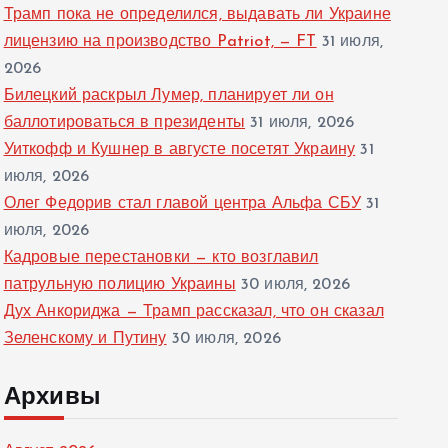
Трамп пока не определился, выдавать ли Украине
лицензию на производство Patriot, — FT
31 июля,
2026
Билецкий раскрыл Лумер, планирует ли он
баллотироваться в президенты
31 июля, 2026
Уиткофф и Кушнер в августе посетят Украину
31
июля, 2026
Олег Федорив стал главой центра Альфа СБУ
31
июля, 2026
Кадровые перестановки — кто возглавил
патрульную полицию Украины
30 июля, 2026
Дух Анкориджа — Трамп рассказал, что он сказал
Зеленскому и Путину
30 июля, 2026
Архивы