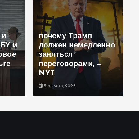
 и
почему Трамп
АБУ и
должен немедленно
овое
заняться
ьге
переговорами, —
NYT
5 августа, 2026