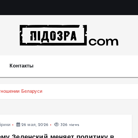
Подозрения и факты преступных действий в экономи
т
Контакты
отношении Беларуси
брики
26 мая, 2026
326 views
ему Зеленский меняет политику в