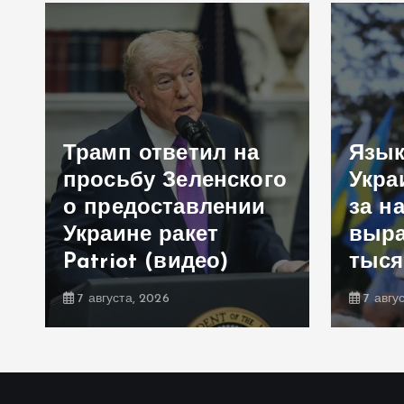
Трамп ответил на
Язык
просьбу Зеленского
Укра
е
о предоставлении
за н
Украине ракет
выра
Patriot (видео)
тыся
7 августа, 2026
7 авгу