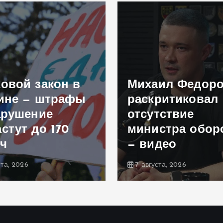
овой закон в
Михаил Федор
ине — штрафы
раскритиковал
арушение
отсутствие
стут до 170
министра обо
ч
— видео
ста, 2026
7 августа, 2026