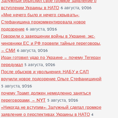
Залужный объяснил свое громкое заявление о
вступлении Украины в НАТО
6 августа, 2026
«Мне нечего было и нечего скрывать»:
Стефанишина прокомментировала новое
подозрение
6 августа, 2026
Говорили о завершении войны в Украине: экс-
чиновники ЕС и РФ провели тайные переговоры,
— СМИ
6 августа, 2026
Иран готовил удар по Украине — почему Тегеран
передумал
5 августа, 2026
После обысков и увольнения: НАБУ и САП
вручили новое подозрение Ольге Стефанишиной
5 августа, 2026
почему Трамп должен немедленно заняться
переговорами, — NYT
5 августа, 2026
«Никогда не вступим»: Залужный сделал громкое
заявление о перспективах Украины в НАТО
4