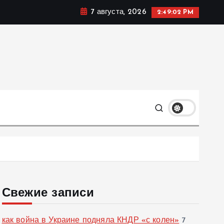
7 августа, 2026
2:49:03 PM
ке, политике и социальных сферах жизни Украины и не
олько
Свежие записи
как война в Украине подняла КНДР «с колен»
7