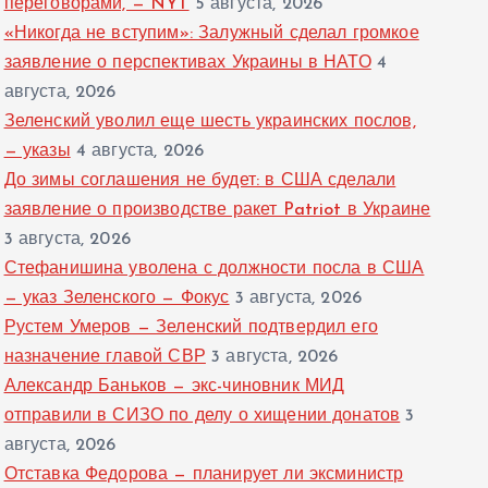
переговорами, — NYT
5 августа, 2026
«Никогда не вступим»: Залужный сделал громкое
заявление о перспективах Украины в НАТО
4
августа, 2026
Зеленский уволил еще шесть украинских послов,
— указы
4 августа, 2026
До зимы соглашения не будет: в США сделали
заявление о производстве ракет Patriot в Украине
3 августа, 2026
Стефанишина уволена с должности посла в США
— указ Зеленского — Фокус
3 августа, 2026
Рустем Умеров — Зеленский подтвердил его
назначение главой СВР
3 августа, 2026
Александр Баньков — экс-чиновник МИД
отправили в СИЗО по делу о хищении донатов
3
августа, 2026
Отставка Федорова — планирует ли эксминистр