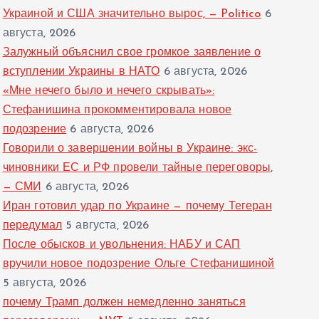
Украиной и США значительно вырос, — Politico
6
августа, 2026
Залужный объяснил свое громкое заявление о
вступлении Украины в НАТО
6 августа, 2026
«Мне нечего было и нечего скрывать»:
Стефанишина прокомментировала новое
подозрение
6 августа, 2026
Говорили о завершении войны в Украине: экс-
чиновники ЕС и РФ провели тайные переговоры,
— СМИ
6 августа, 2026
Иран готовил удар по Украине — почему Тегеран
передумал
5 августа, 2026
После обысков и увольнения: НАБУ и САП
вручили новое подозрение Ольге Стефанишиной
5 августа, 2026
почему Трамп должен немедленно заняться