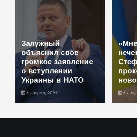
Залужный
«Мне
объяснил свое
нече
громкое заявление
Сте
,
о вступлении
прок
Украины в НАТО
ново
6 августа, 2026
6 авгу