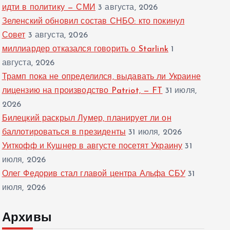
идти в политику — СМИ
3 августа, 2026
Зеленский обновил состав СНБО: кто покинул
Совет
3 августа, 2026
миллиардер отказался говорить о Starlink
1
августа, 2026
Трамп пока не определился, выдавать ли Украине
лицензию на производство Patriot, — FT
31 июля,
2026
Билецкий раскрыл Лумер, планирует ли он
баллотироваться в президенты
31 июля, 2026
Уиткофф и Кушнер в августе посетят Украину
31
июля, 2026
Олег Федорив стал главой центра Альфа СБУ
31
июля, 2026
Архивы