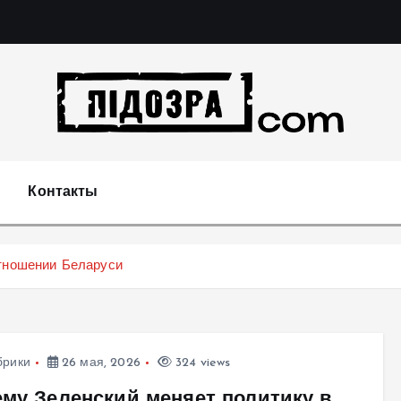
Подозрения и факты преступных действий в экономи
т
Контакты
отношении Беларуси
брики
26 мая, 2026
324 views
ему Зеленский меняет политику в