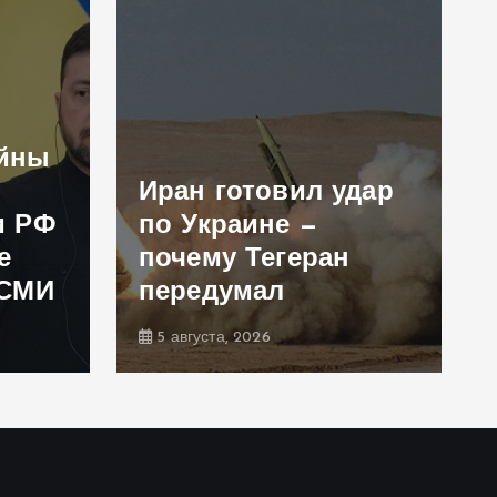
ойны
Иран готовил удар
и РФ
по Украине —
е
почему Тегеран
 СМИ
передумал
5 августа, 2026