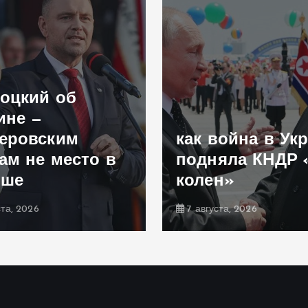
оцкий об
ине —
еровским
как война в Ук
ам не место в
подняла КНДР 
ьше
колен»
ста, 2026
7 августа, 2026