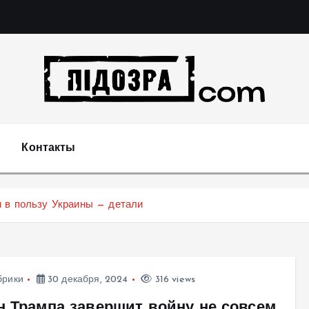
Подозрения и факты преступных действий в экономи
т
Контакты
м в пользу Украины — детали
брики
30 декабря, 2024
316 views
н Трампа завершит войну не совсем