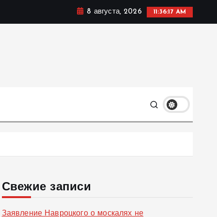
8 августа, 2026
11:36:18 AM
ке, политике и социальных сферах жизни Украины и не
олько
Свежие записи
Заявление Навроцкого о москалях не