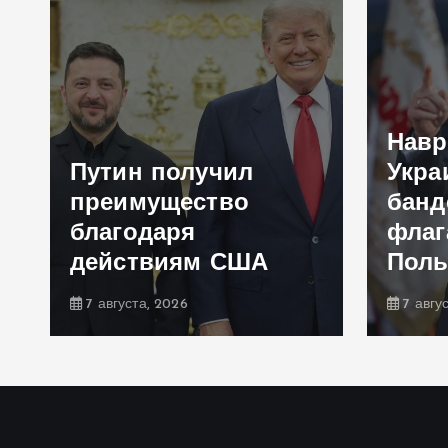
Навр
Путин получил
Укра
преимущество
банд
благодаря
флаг
действиям США
Пол
7 августа, 2026
7 авгу