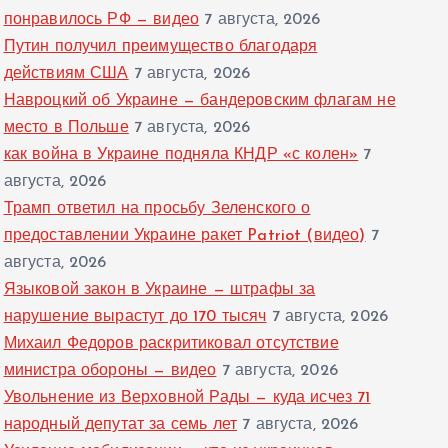
понравилось РФ — видео
7 августа, 2026
Путин получил преимущество благодаря
действиям США
7 августа, 2026
Навроцкий об Украине — бандеровским флагам не
место в Польше
7 августа, 2026
как война в Украине подняла КНДР «с колен»
7
августа, 2026
Трамп ответил на просьбу Зеленского о
предоставлении Украине ракет Patriot (видео)
7
августа, 2026
Языковой закон в Украине — штрафы за
нарушение вырастут до 170 тысяч
7 августа, 2026
Михаил Федоров раскритиковал отсутствие
министра обороны — видео
7 августа, 2026
Увольнение из Верховной Рады — куда исчез 71
народный депутат за семь лет
7 августа, 2026