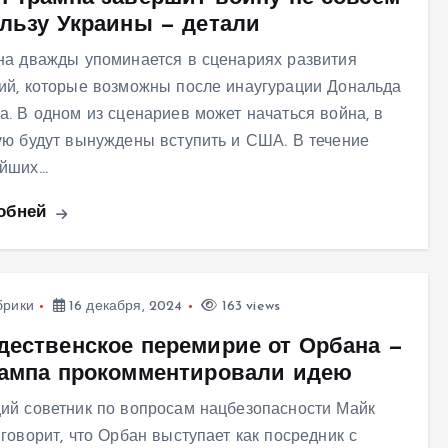
ользу Украины — детали
на дважды упоминается в сценариях развития
ий, которые возможны после инаугурации Дональда
а. В одном из сценариев может начаться война, в
ую будут вынуждены вступить и США. В течение
айших…
обней
брики
16 декабря, 2024
163 views
дественское перемирие от Орбана —
рампа прокомментировали идею
ий советник по вопросам нацбезопасности Майк
 говорит, что Орбан выступает как посредник с