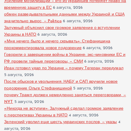
Усиление мобилизации — кто из украинцев потеряет право на
временную защиту в ЕС
6 августа, 2026
обмен разведывательными данными между Украиной и США
значительно вырос, — Politico
6 августа, 2026
Залужный объяснил свое громкое заявление о вступлении
Украины в НАТО
6 августа, 2026
«Мне нечего было и нечего скрывать»: Стефанишина
прокомментировала новое подозрение
6 августа, 2026
Говорили о завершении войны в Украине: экс-чиновники ЕС и
РФ провели тайные переговоры, — СМИ
6 августа, 2026
Иран готовил удар по Украине — почему Тегеран передумал
5 августа, 2026
После обысков и увольнения: НАБУ и САП вручили новое
подозрение Ольге Стефанишиной
5 августа, 2026
почему Трамп должен немедленно заняться переговорами, —
NYT
5 августа, 2026
«Никогда не вступим»: Залужный сделал громкое заявление
о перспективах Украины в НАТО
4 августа, 2026
Зеленский уволил еще шесть украинских послов, — указы
4
августа, 2026