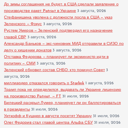
До зимы соглашения не будет: в США сделали заявление о
производстве ракет Patriot в Украине
3 августа, 2026
Стефанишина уволена с должности посла в США — указ
Зеленского — Фокус
3 августа, 2026
Рустем Умеров — Зеленский подтвердил его назначение
главой СВР
3 августа, 2026
Александр Баньков — экс-чиновник МИД отправили в СИЗО по
делу о хищении донатов
3 августа, 2026
Отставка Федорова — планирует ли эксминистр идти в
политику — СМИ
3 августа, 2026
Зеленский обновил состав СНБО: кто покинул Совет
3
августа, 2026
миллиардер отказался говорить о Starlink
1 августа, 2026
Трамп пока не определился, выдавать ли Украине лицензию
на производство Patriot, — FT
31 июля, 2026
Билецкий раскрыл Лумер, планирует ли он баллотироваться
в президенты
31 июля, 2026
Уиткофф и Кушнер в августе посетят Украину
31 июля, 2026
Олег Федорив стал главой центра Альфа СБУ
31 июля, 2026