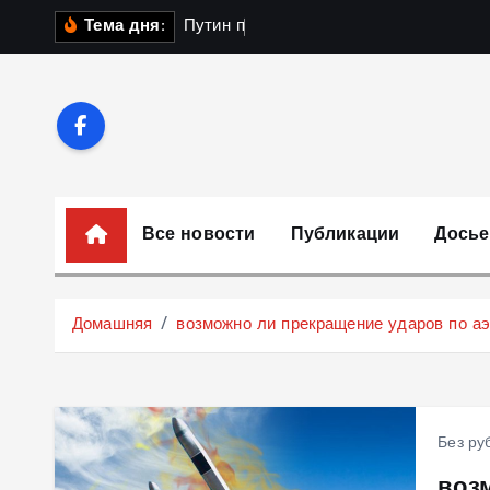
П
П
у
т
и
н
п
о
л
у
ч
и
л
Тема дня:
е
р
е
й
т
и
к
Все новости
Публикации
Досье
с
о
д
Домашняя
возможно ли прекращение ударов по а
е
р
ж
и
Без ру
м
воз
о