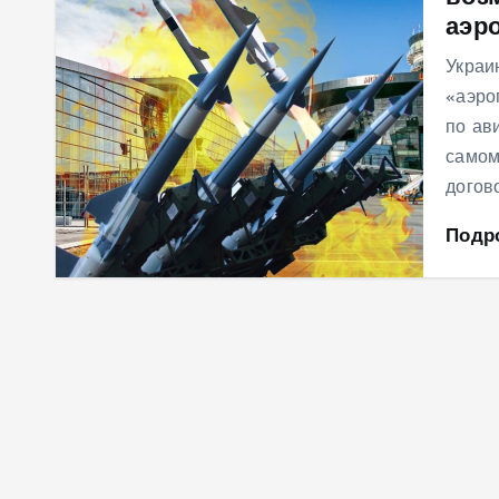
аэр
м
у
Украи
«аэро
по ав
самом
догов
Подр