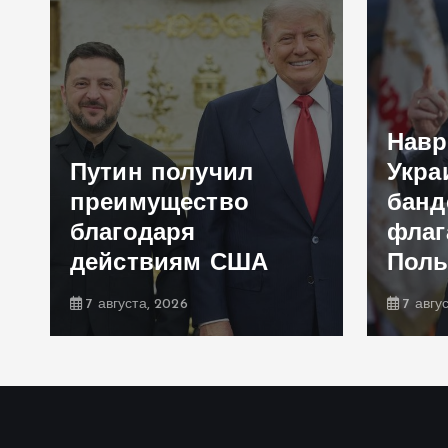
Навр
Путин получил
Укра
преимущество
банд
благодаря
флаг
действиям США
Пол
7 августа, 2026
7 авгу