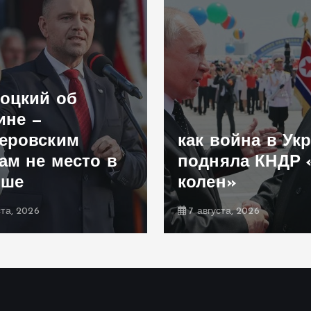
оцкий об
ине —
еровским
как война в Ук
ам не место в
подняла КНДР 
ьше
колен»
ста, 2026
7 августа, 2026