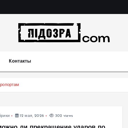
Подозрения и факты преступных действий в экономи
т
Контакты
эропортам
брики
12 мая, 2026
302 views
можно ли прекращение ударов по