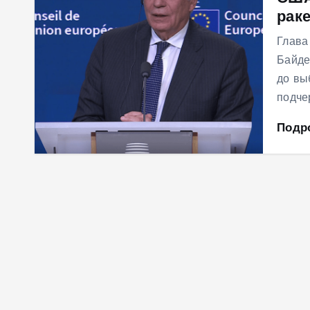
рак
м
у
Глава
Байде
до вы
подче
Подр