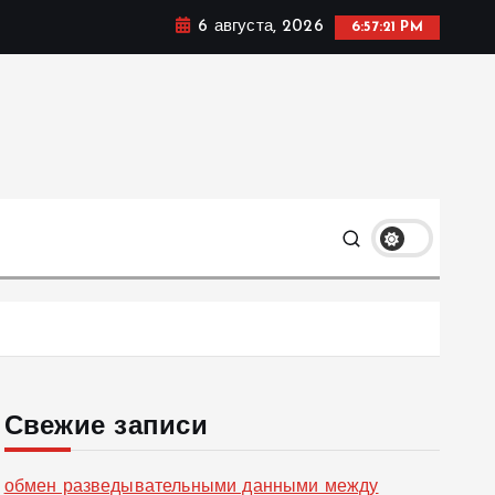
6 августа, 2026
6:57:22 PM
ке, политике и социальных сферах жизни Украины и не
олько
Свежие записи
обмен разведывательными данными между