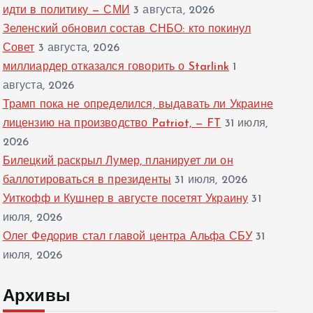
идти в политику — СМИ
3 августа, 2026
Зеленский обновил состав СНБО: кто покинул
Совет
3 августа, 2026
миллиардер отказался говорить о Starlink
1
августа, 2026
Трамп пока не определился, выдавать ли Украине
лицензию на производство Patriot, — FT
31 июля,
2026
Билецкий раскрыл Лумер, планирует ли он
баллотироваться в президенты
31 июля, 2026
Уиткофф и Кушнер в августе посетят Украину
31
июля, 2026
Олег Федорив стал главой центра Альфа СБУ
31
июля, 2026
Архивы