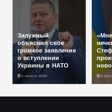
Залужный
«Мне
объяснил свое
нече
громкое заявление
Сте
,
о вступлении
прок
Украины в НАТО
ново
6 августа, 2026
6 авгу