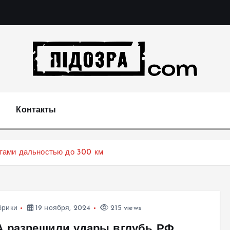
Подозрения и факты преступных действий в экономи
т
Контакты
тами дальностью до 300 км
брики
19 ноября, 2024
215 views
 разрешили удары вглубь РФ