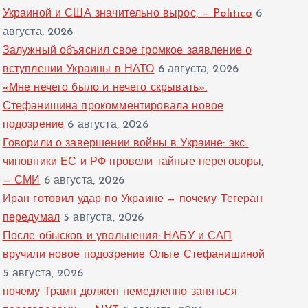
Украиной и США значительно вырос, — Politico
6
августа, 2026
Залужный объяснил свое громкое заявление о
вступлении Украины в НАТО
6 августа, 2026
«Мне нечего было и нечего скрывать»:
Стефанишина прокомментировала новое
подозрение
6 августа, 2026
Говорили о завершении войны в Украине: экс-
чиновники ЕС и РФ провели тайные переговоры,
— СМИ
6 августа, 2026
Иран готовил удар по Украине — почему Тегеран
передумал
5 августа, 2026
После обысков и увольнения: НАБУ и САП
вручили новое подозрение Ольге Стефанишиной
5 августа, 2026
почему Трамп должен немедленно заняться