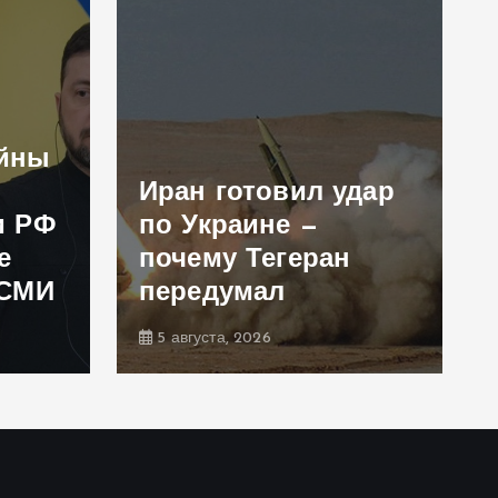
ойны
Иран готовил удар
и РФ
по Украине —
е
почему Тегеран
 СМИ
передумал
5 августа, 2026