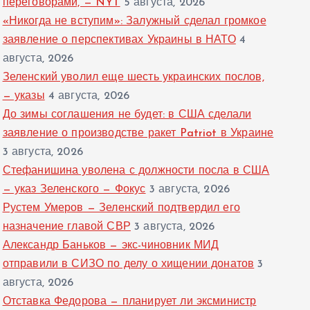
переговорами, — NYT
5 августа, 2026
«Никогда не вступим»: Залужный сделал громкое
заявление о перспективах Украины в НАТО
4
августа, 2026
Зеленский уволил еще шесть украинских послов,
— указы
4 августа, 2026
До зимы соглашения не будет: в США сделали
заявление о производстве ракет Patriot в Украине
3 августа, 2026
Стефанишина уволена с должности посла в США
— указ Зеленского — Фокус
3 августа, 2026
Рустем Умеров — Зеленский подтвердил его
назначение главой СВР
3 августа, 2026
Александр Баньков — экс-чиновник МИД
отправили в СИЗО по делу о хищении донатов
3
августа, 2026
Отставка Федорова — планирует ли эксминистр