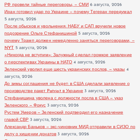
РФ провели тайные переговоры, — СМИ
6 августа, 2026
Иран готовил удар по Украине — почему Тегеран передумал
5 августа, 2026
После обысков и увольнения: НАБУ и САП вручили новое
подозрение Ольге Стефанишиной
5 августа, 2026
почему Трамп должен немедленно заняться переговорами, —
NYT
5 августа, 2026
«Никогда не вступим»: Залужный сделал громкое заявление
о перспективах Украины в НАТО
4 августа, 2026
Зеленский уволил еще шесть украинских послов, — указы
4
августа, 2026
До зимы соглашения не будет: в США сделали заявление о
производстве ракет Patriot в Украине
3 августа, 2026
Стефанишина уволена с должности посла в США — указ
Зеленского — Фокус
3 августа, 2026
Рустем Умеров — Зеленский подтвердил его назначение
главой СВР
3 августа, 2026
Александр Баньков — экс-чиновник МИД отправили в СИЗО по
делу о хищении донатов
3 августа, 2026