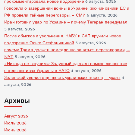
прокомментировала новое подозрение
6 августа, 2026
Говорили о завершении войны в Украине: экс-чиновники ЕС и
РФ провели тайные переговоры, — СМИ
6 августа, 2026
Иран готовил удар по Украине — почему Тегеран передумал
5 августа, 2026
После обысков и увольнения: НАБУ и САП вручили новое
подозрение Ольге Стефанишиной
5 августа, 2026
почему Трамп должен немедленно заняться переговорами, —
NYT
5 августа, 2026
«Никогда не вступим»: Залужный сделал громкое заявление
о перспективах Украины в НАТО
4 августа, 2026
Зеленский уволил еще шесть украинских послов, — указы
4
августа, 2026
Архивы
Август 2026
Июль 2026
Июнь 2026