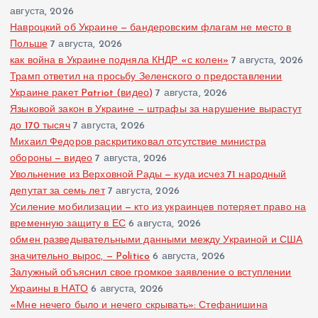
августа, 2026
Навроцкий об Украине — бандеровским флагам не место в
Польше
7 августа, 2026
как война в Украине подняла КНДР «с колен»
7 августа, 2026
Трамп ответил на просьбу Зеленского о предоставлении
Украине ракет Patriot (видео)
7 августа, 2026
Языковой закон в Украине — штрафы за нарушение вырастут
до 170 тысяч
7 августа, 2026
Михаил Федоров раскритиковал отсутствие министра
обороны — видео
7 августа, 2026
Увольнение из Верховной Рады — куда исчез 71 народный
депутат за семь лет
7 августа, 2026
Усиление мобилизации — кто из украинцев потеряет право на
временную защиту в ЕС
6 августа, 2026
обмен разведывательными данными между Украиной и США
значительно вырос, — Politico
6 августа, 2026
Залужный объяснил свое громкое заявление о вступлении
Украины в НАТО
6 августа, 2026
«Мне нечего было и нечего скрывать»: Стефанишина