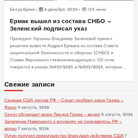
Без рубрики
6 декабря, 2025
135 views
Ермак вышел из состава СНБО —
Зеленский подписал указ
Президент Украины Владимир Зеленский принял
решение вывести Андрея Ермака из состава Совета
национальной безопасности и обороны (СНБО) и
Ставки Верховного главнокомандующего. Об этом
говорится в указах №901/2025 и №902/2025, которые…
Свежие записи
Санкции США против РФ — Сенат одобрил закон Грема —
Фокус
9 августа, 2026
Сенат обсуждает закон Линдси Грэма — видео
8 августа, 2026
Заявление Навроцкого о москалях не понравилось РФ —
видео
7 августа, 2026
Путин получил преимущество благодаря действиям США
7