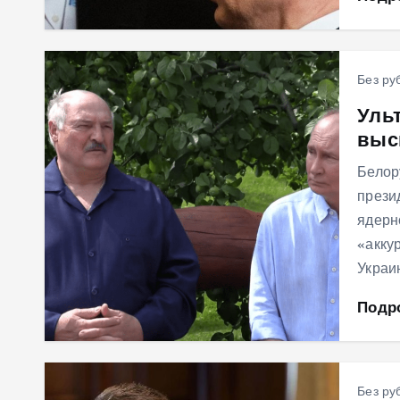
Без ру
Уль
выс
Белор
прези
ядерн
«акку
Украи
Подр
Без ру