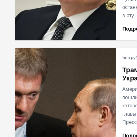
остан
в эту…
Подр
Без ру
Тра
Укр
Амери
пошли
котор
главы
Пресс
Подр