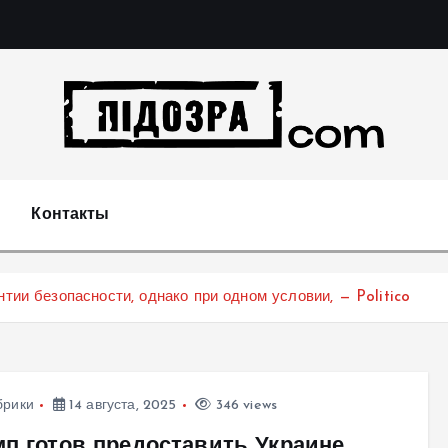
Подозрения и факты преступных действий в экономи
т
Контакты
нтии безопасности, однако при одном условии, — Politico
брики
14 августа, 2025
346 views
мп готов предоставить Украине