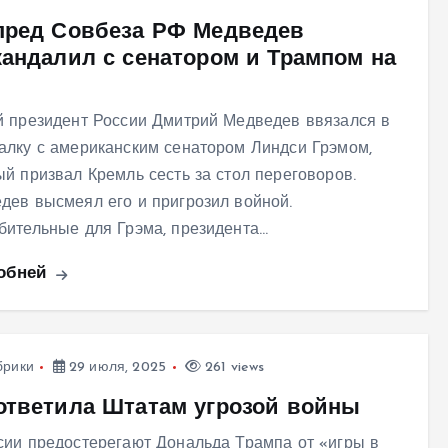
пред Совбеза РФ Медведев
кандалил с сенатором и Трампом на
й президент России Дмитрий Медведев ввязался в
алку с американским сенатором Линдси Грэмом,
ый призвал Кремль сесть за стол переговоров.
дев высмеял его и пригрозил войной.
бительные для Грэма, президента…
обней
брики
29 июля, 2025
261 views
ответила Штатам угрозой войны
сии предостерегают Дональда Трампа от «игры в