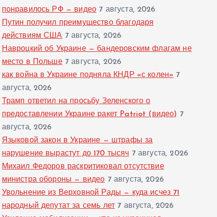
понравилось РФ — видео
7 августа, 2026
Путин получил преимущество благодаря
действиям США
7 августа, 2026
Навроцкий об Украине — бандеровским флагам не
место в Польше
7 августа, 2026
как война в Украине подняла КНДР «с колен»
7
августа, 2026
Трамп ответил на просьбу Зеленского о
предоставлении Украине ракет Patriot (видео)
7
августа, 2026
Языковой закон в Украине — штрафы за
нарушение вырастут до 170 тысяч
7 августа, 2026
Михаил Федоров раскритиковал отсутствие
министра обороны — видео
7 августа, 2026
Увольнение из Верховной Рады — куда исчез 71
народный депутат за семь лет
7 августа, 2026