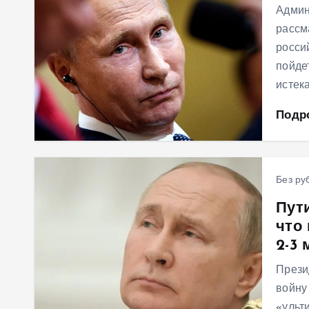
Админ
рассм
росси
пойде
истек
Подр
Без ру
Пут
что
2-3 
Прези
войну
«ульт