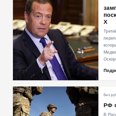
зам
пос
Х
Трети
переп
котор
Медве
Оскор
Подр
Без ру
РФ 
В Рос