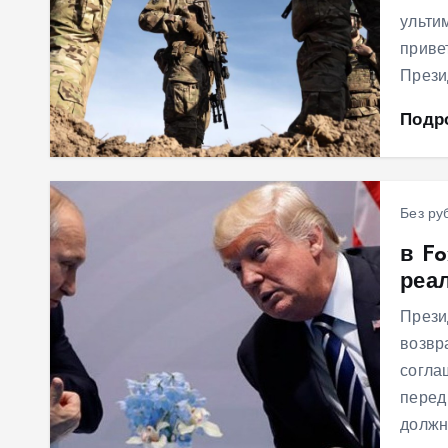
ульти
приве
Прези
Подр
Без ру
в F
реа
Прези
возвр
согла
перед
должн