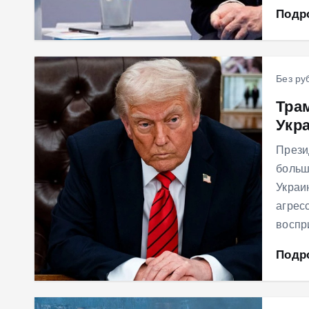
Подр
Без ру
Тра
Укр
Прези
больш
Украи
агрес
воспр
Подр