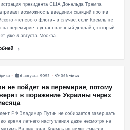
истрация президента США Дональда Трампа
атривает возможность введения санкций против
йского «теневого флота» в случае, если Кремль не
т на перемирие в установленный дедлайн, который
ает уже 8 августа. Москва…
обней
брики
6 августа, 2025
368 views
ин не пойдет на перемирие, потому
 верит в поражение Украины через
месяца
дент РФ Владимир Путин не собирается завершать
 во время летнего наступления даже несмотря на
иматум» Вашингтона. Кремль не видит смысла