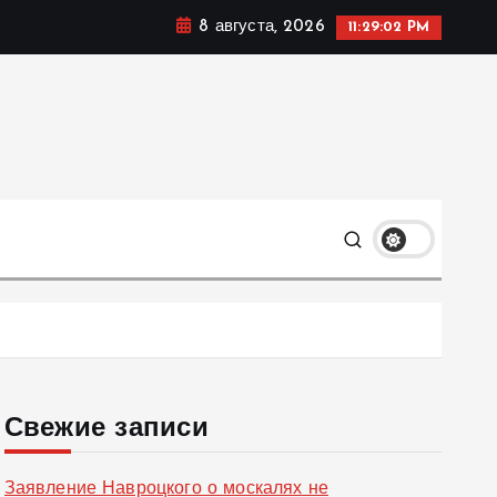
8 августа, 2026
11:29:04 PM
ке, политике и социальных сферах жизни Украины и не
олько
Свежие записи
Заявление Навроцкого о москалях не