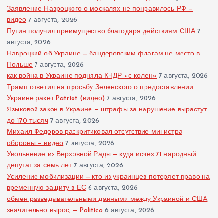
Заявление Навроцкого о москалях не понравилось РФ —
видео
7 августа, 2026
Путин получил преимущество благодаря действиям США
7
августа, 2026
Навроцкий об Украине — бандеровским флагам не место в
Польше
7 августа, 2026
как война в Украине подняла КНДР «с колен»
7 августа, 2026
Трамп ответил на просьбу Зеленского о предоставлении
Украине ракет Patriot (видео)
7 августа, 2026
Языковой закон в Украине — штрафы за нарушение вырастут
до 170 тысяч
7 августа, 2026
Михаил Федоров раскритиковал отсутствие министра
обороны — видео
7 августа, 2026
Увольнение из Верховной Рады — куда исчез 71 народный
депутат за семь лет
7 августа, 2026
Усиление мобилизации — кто из украинцев потеряет право на
временную защиту в ЕС
6 августа, 2026
обмен разведывательными данными между Украиной и США
значительно вырос, — Politico
6 августа, 2026