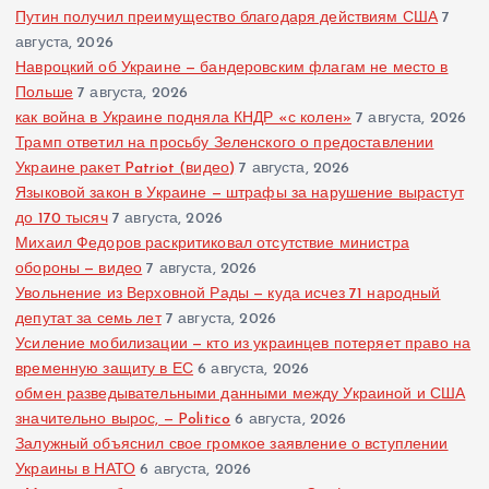
Путин получил преимущество благодаря действиям США
7
августа, 2026
Навроцкий об Украине — бандеровским флагам не место в
Польше
7 августа, 2026
как война в Украине подняла КНДР «с колен»
7 августа, 2026
Трамп ответил на просьбу Зеленского о предоставлении
Украине ракет Patriot (видео)
7 августа, 2026
Языковой закон в Украине — штрафы за нарушение вырастут
до 170 тысяч
7 августа, 2026
Михаил Федоров раскритиковал отсутствие министра
обороны — видео
7 августа, 2026
Увольнение из Верховной Рады — куда исчез 71 народный
депутат за семь лет
7 августа, 2026
Усиление мобилизации — кто из украинцев потеряет право на
временную защиту в ЕС
6 августа, 2026
обмен разведывательными данными между Украиной и США
значительно вырос, — Politico
6 августа, 2026
Залужный объяснил свое громкое заявление о вступлении
Украины в НАТО
6 августа, 2026