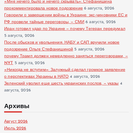
«Мне нечего было и нечего скрывать»: Стефанишина
прокомментировала новое подозрение
6 августа, 2026
Говорили о завершении войны в Украине: экс-чиновники ЕС и
РФ провели тайные переговоры, — СМИ
6 августа, 2026
Иран готовил удар по Украине — почему Тегеран передумал
5 августа, 2026
После обысков и увольнения: НАБУ и САП вручили новое
подозрение Ольге Стефанишиной
5 августа, 2026
почему Трамп должен немедленно заняться переговорами, —
NYT
5 августа, 2026
«Никогда не вступим»: Залужный сделал громкое заявление
о перспективах Украины в НАТО
4 августа, 2026
Зеленский уволил еще шесть украинских послов, — указы
4
августа, 2026
Архивы
Август 2026
Июль 2026