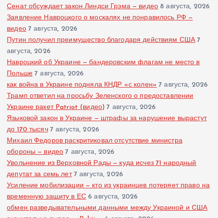
Сенат обсуждает закон Линдси Грэма — видео
8 августа, 2026
Заявление Навроцкого о москалях не понравилось РФ —
видео
7 августа, 2026
Путин получил преимущество благодаря действиям США
7
августа, 2026
Навроцкий об Украине — бандеровским флагам не место в
Польше
7 августа, 2026
как война в Украине подняла КНДР «с колен»
7 августа, 2026
Трамп ответил на просьбу Зеленского о предоставлении
Украине ракет Patriot (видео)
7 августа, 2026
Языковой закон в Украине — штрафы за нарушение вырастут
до 170 тысяч
7 августа, 2026
Михаил Федоров раскритиковал отсутствие министра
обороны — видео
7 августа, 2026
Увольнение из Верховной Рады — куда исчез 71 народный
депутат за семь лет
7 августа, 2026
Усиление мобилизации — кто из украинцев потеряет право на
временную защиту в ЕС
6 августа, 2026
обмен разведывательными данными между Украиной и США