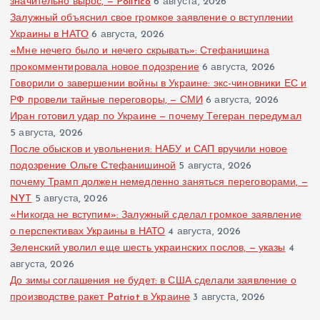
значительно вырос, — Politico
6 августа, 2026
Залужный объяснил свое громкое заявление о вступлении
Украины в НАТО
6 августа, 2026
«Мне нечего было и нечего скрывать»: Стефанишина
прокомментировала новое подозрение
6 августа, 2026
Говорили о завершении войны в Украине: экс-чиновники ЕС и
РФ провели тайные переговоры, — СМИ
6 августа, 2026
Иран готовил удар по Украине — почему Тегеран передумал
5 августа, 2026
После обысков и увольнения: НАБУ и САП вручили новое
подозрение Ольге Стефанишиной
5 августа, 2026
почему Трамп должен немедленно заняться переговорами, —
NYT
5 августа, 2026
«Никогда не вступим»: Залужный сделал громкое заявление
о перспективах Украины в НАТО
4 августа, 2026
Зеленский уволил еще шесть украинских послов, — указы
4
августа, 2026
До зимы соглашения не будет: в США сделали заявление о
производстве ракет Patriot в Украине
3 августа, 2026