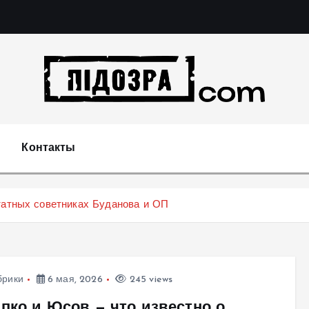
Подозрения и факты преступных действий в экономи
т
Контакты
татных советниках Буданова и ОП
брики
6 мая, 2026
245 views
ипко и Юсов — что известно о