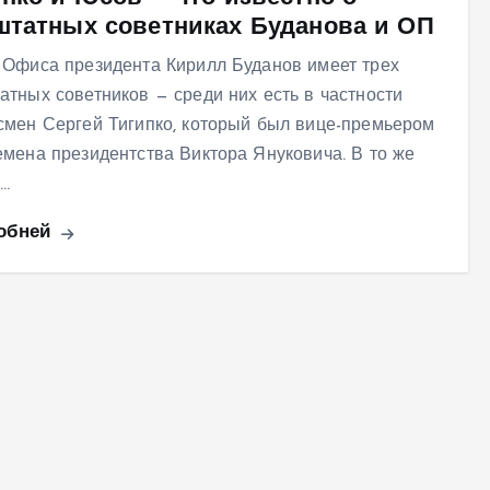
штатных советниках Буданова и ОП
 Офиса президента Кирилл Буданов имеет трех
атных советников — среди них есть в частности
смен Сергей Тигипко, который был вице-премьером
емена президентства Виктора Януковича. В то же
…
обней