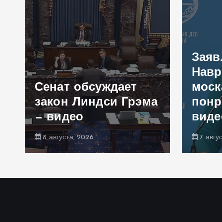
Заяв
Навр
Сенат обсуждает
моск
закон Линдси Грэма
понр
— видео
виде
8 августа, 2026
7 авгу