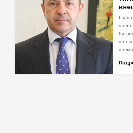
вне
м
у
Глава
внешт
бизне
во вр
время
Подр