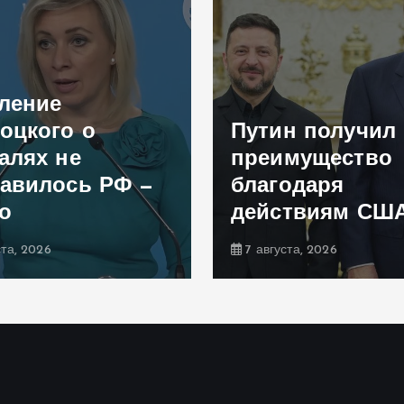
ление
оцкого о
Путин получил
алях не
преимущество
авилось РФ —
благодаря
о
действиям СШ
ста, 2026
7 августа, 2026