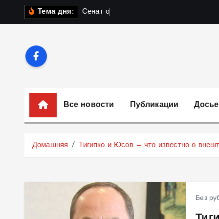
П
С
е
н
а
т
о
б
с
у
ж
д
а
Тема дня:
е
р
е
й
т
и
к
Все новости
Публикации
Досье
с
о
д
Домашняя
Тигипко и Юсов — что известно о внеш
е
р
ж
и
Без ру
м
Тиг
о