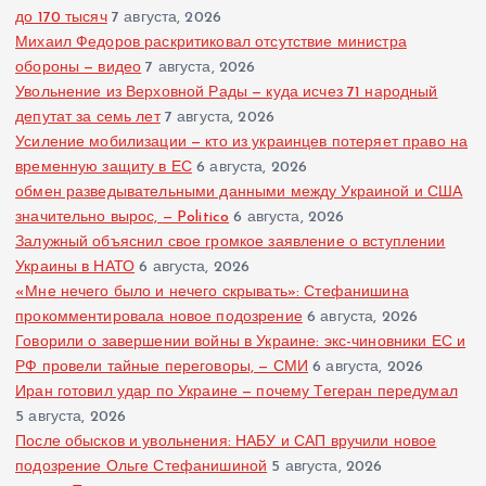
до 170 тысяч
7 августа, 2026
Михаил Федоров раскритиковал отсутствие министра
обороны — видео
7 августа, 2026
Увольнение из Верховной Рады — куда исчез 71 народный
депутат за семь лет
7 августа, 2026
Усиление мобилизации — кто из украинцев потеряет право на
временную защиту в ЕС
6 августа, 2026
обмен разведывательными данными между Украиной и США
значительно вырос, — Politico
6 августа, 2026
Залужный объяснил свое громкое заявление о вступлении
Украины в НАТО
6 августа, 2026
«Мне нечего было и нечего скрывать»: Стефанишина
прокомментировала новое подозрение
6 августа, 2026
Говорили о завершении войны в Украине: экс-чиновники ЕС и
РФ провели тайные переговоры, — СМИ
6 августа, 2026
Иран готовил удар по Украине — почему Тегеран передумал
5 августа, 2026
После обысков и увольнения: НАБУ и САП вручили новое
подозрение Ольге Стефанишиной
5 августа, 2026