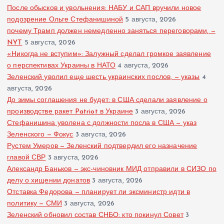
После обысков и увольнения: НАБУ и САП вручили новое
подозрение Ольге Стефанишиной
5 августа, 2026
почему Трамп должен немедленно заняться переговорами, —
NYT
5 августа, 2026
«Никогда не вступим»: Залужный сделал громкое заявление
о перспективах Украины в НАТО
4 августа, 2026
Зеленский уволил еще шесть украинских послов, — указы
4
августа, 2026
До зимы соглашения не будет: в США сделали заявление о
производстве ракет Patriot в Украине
3 августа, 2026
Стефанишина уволена с должности посла в США — указ
Зеленского — Фокус
3 августа, 2026
Рустем Умеров — Зеленский подтвердил его назначение
главой СВР
3 августа, 2026
Александр Баньков — экс-чиновник МИД отправили в СИЗО по
делу о хищении донатов
3 августа, 2026
Отставка Федорова — планирует ли эксминистр идти в
политику — СМИ
3 августа, 2026
Зеленский обновил состав СНБО: кто покинул Совет
3