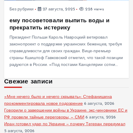
Без рубрики
27 августа, 2025
228 views
ему посоветовали выпить воды и
прекратить истерику
Президент Польши Кароль Навроцкий ветировал
законопроект о поддержке украинских беженцев, требуя
справедливости для своих граждан. Вице-премьер
страны Кшиштоф Гавковский отметил, что такой позиции
радуются в России. «Под постами Канцелярии сотни…
Свежие записи
«Мне нечего было и нечего скрывать»: Стефанишина
прокомментировала новое подозрение
6 августа, 2026
Говорили о завершении войны в Украине: экс-чиновники ЕС и
РФ провели тайные переговоры, — СМИ
6 августа, 2026
Иран готовил удар по Украине — почему Тегеран передумал
5 августа, 2026