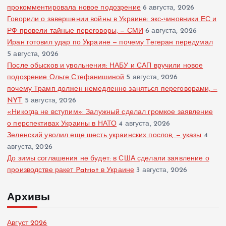
прокомментировала новое подозрение
6 августа, 2026
Говорили о завершении войны в Украине: экс-чиновники ЕС и
РФ провели тайные переговоры, — СМИ
6 августа, 2026
Иран готовил удар по Украине — почему Тегеран передумал
5 августа, 2026
После обысков и увольнения: НАБУ и САП вручили новое
подозрение Ольге Стефанишиной
5 августа, 2026
почему Трамп должен немедленно заняться переговорами, —
NYT
5 августа, 2026
«Никогда не вступим»: Залужный сделал громкое заявление
о перспективах Украины в НАТО
4 августа, 2026
Зеленский уволил еще шесть украинских послов, — указы
4
августа, 2026
До зимы соглашения не будет: в США сделали заявление о
производстве ракет Patriot в Украине
3 августа, 2026
Архивы
Август 2026