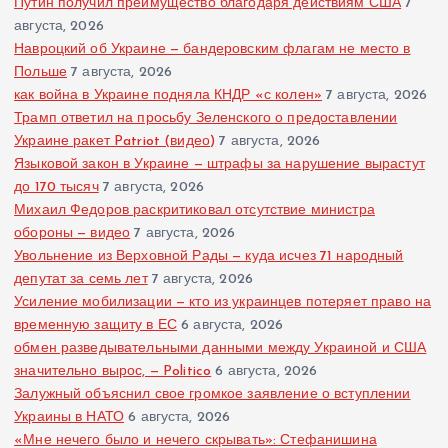
Путин получил преимущество благодаря действиям США
7
августа, 2026
Навроцкий об Украине — бандеровским флагам не место в
Польше
7 августа, 2026
как война в Украине подняла КНДР «с колен»
7 августа, 2026
Трамп ответил на просьбу Зеленского о предоставлении
Украине ракет Patriot (видео)
7 августа, 2026
Языковой закон в Украине — штрафы за нарушение вырастут
до 170 тысяч
7 августа, 2026
Михаил Федоров раскритиковал отсутствие министра
обороны — видео
7 августа, 2026
Увольнение из Верховной Рады — куда исчез 71 народный
депутат за семь лет
7 августа, 2026
Усиление мобилизации — кто из украинцев потеряет право на
временную защиту в ЕС
6 августа, 2026
обмен разведывательными данными между Украиной и США
значительно вырос, — Politico
6 августа, 2026
Залужный объяснил свое громкое заявление о вступлении
Украины в НАТО
6 августа, 2026
«Мне нечего было и нечего скрывать»: Стефанишина