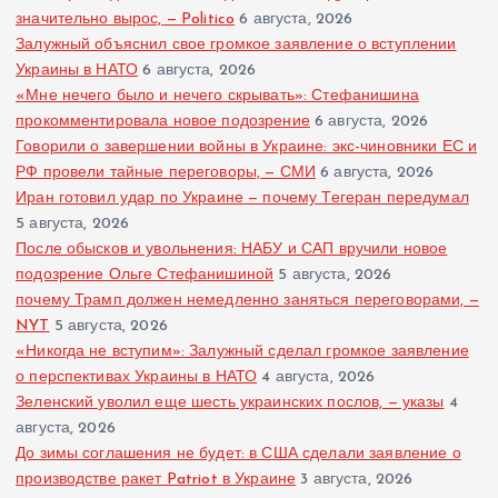
значительно вырос, — Politico
6 августа, 2026
Залужный объяснил свое громкое заявление о вступлении
Украины в НАТО
6 августа, 2026
«Мне нечего было и нечего скрывать»: Стефанишина
прокомментировала новое подозрение
6 августа, 2026
Говорили о завершении войны в Украине: экс-чиновники ЕС и
РФ провели тайные переговоры, — СМИ
6 августа, 2026
Иран готовил удар по Украине — почему Тегеран передумал
5 августа, 2026
После обысков и увольнения: НАБУ и САП вручили новое
подозрение Ольге Стефанишиной
5 августа, 2026
почему Трамп должен немедленно заняться переговорами, —
NYT
5 августа, 2026
«Никогда не вступим»: Залужный сделал громкое заявление
о перспективах Украины в НАТО
4 августа, 2026
Зеленский уволил еще шесть украинских послов, — указы
4
августа, 2026
До зимы соглашения не будет: в США сделали заявление о
производстве ракет Patriot в Украине
3 августа, 2026