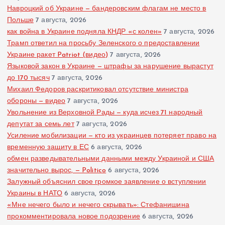
Навроцкий об Украине — бандеровским флагам не место в
Польше
7 августа, 2026
как война в Украине подняла КНДР «с колен»
7 августа, 2026
Трамп ответил на просьбу Зеленского о предоставлении
Украине ракет Patriot (видео)
7 августа, 2026
Языковой закон в Украине — штрафы за нарушение вырастут
до 170 тысяч
7 августа, 2026
Михаил Федоров раскритиковал отсутствие министра
обороны — видео
7 августа, 2026
Увольнение из Верховной Рады — куда исчез 71 народный
депутат за семь лет
7 августа, 2026
Усиление мобилизации — кто из украинцев потеряет право на
временную защиту в ЕС
6 августа, 2026
обмен разведывательными данными между Украиной и США
значительно вырос, — Politico
6 августа, 2026
Залужный объяснил свое громкое заявление о вступлении
Украины в НАТО
6 августа, 2026
«Мне нечего было и нечего скрывать»: Стефанишина
прокомментировала новое подозрение
6 августа, 2026