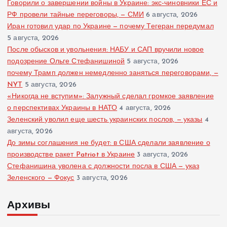
Говорили о завершении войны в Украине: экс-чиновники ЕС и
РФ провели тайные переговоры, — СМИ
6 августа, 2026
Иран готовил удар по Украине — почему Тегеран передумал
5 августа, 2026
После обысков и увольнения: НАБУ и САП вручили новое
подозрение Ольге Стефанишиной
5 августа, 2026
почему Трамп должен немедленно заняться переговорами, —
NYT
5 августа, 2026
«Никогда не вступим»: Залужный сделал громкое заявление
о перспективах Украины в НАТО
4 августа, 2026
Зеленский уволил еще шесть украинских послов, — указы
4
августа, 2026
До зимы соглашения не будет: в США сделали заявление о
производстве ракет Patriot в Украине
3 августа, 2026
Стефанишина уволена с должности посла в США — указ
Зеленского — Фокус
3 августа, 2026
Архивы