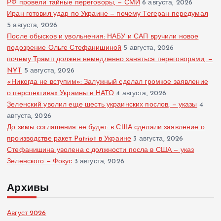
РФ провели тайные переговоры, — СМИ
6 августа, 2026
Иран готовил удар по Украине — почему Тегеран передумал
5 августа, 2026
После обысков и увольнения: НАБУ и САП вручили новое
подозрение Ольге Стефанишиной
5 августа, 2026
почему Трамп должен немедленно заняться переговорами, —
NYT
5 августа, 2026
«Никогда не вступим»: Залужный сделал громкое заявление
о перспективах Украины в НАТО
4 августа, 2026
Зеленский уволил еще шесть украинских послов, — указы
4
августа, 2026
До зимы соглашения не будет: в США сделали заявление о
производстве ракет Patriot в Украине
3 августа, 2026
Стефанишина уволена с должности посла в США — указ
Зеленского — Фокус
3 августа, 2026
Архивы
Август 2026