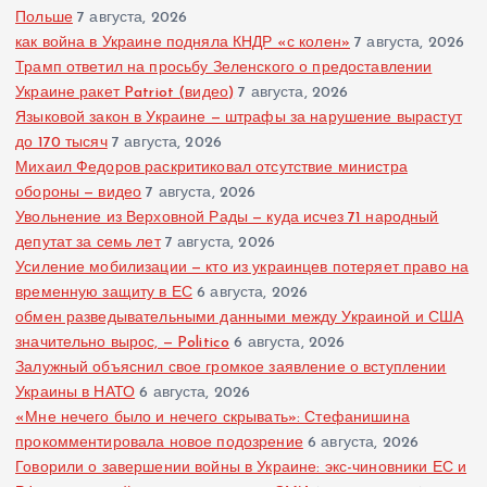
Польше
7 августа, 2026
как война в Украине подняла КНДР «с колен»
7 августа, 2026
Трамп ответил на просьбу Зеленского о предоставлении
Украине ракет Patriot (видео)
7 августа, 2026
Языковой закон в Украине — штрафы за нарушение вырастут
до 170 тысяч
7 августа, 2026
Михаил Федоров раскритиковал отсутствие министра
обороны — видео
7 августа, 2026
Увольнение из Верховной Рады — куда исчез 71 народный
депутат за семь лет
7 августа, 2026
Усиление мобилизации — кто из украинцев потеряет право на
временную защиту в ЕС
6 августа, 2026
обмен разведывательными данными между Украиной и США
значительно вырос, — Politico
6 августа, 2026
Залужный объяснил свое громкое заявление о вступлении
Украины в НАТО
6 августа, 2026
«Мне нечего было и нечего скрывать»: Стефанишина
прокомментировала новое подозрение
6 августа, 2026
Говорили о завершении войны в Украине: экс-чиновники ЕС и