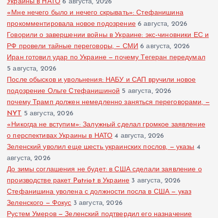
Украины в НАТО
6 августа, 2026
«Мне нечего было и нечего скрывать»: Стефанишина
прокомментировала новое подозрение
6 августа, 2026
Говорили о завершении войны в Украине: экс-чиновники ЕС и
РФ провели тайные переговоры, — СМИ
6 августа, 2026
Иран готовил удар по Украине — почему Тегеран передумал
5 августа, 2026
После обысков и увольнения: НАБУ и САП вручили новое
подозрение Ольге Стефанишиной
5 августа, 2026
почему Трамп должен немедленно заняться переговорами, —
NYT
5 августа, 2026
«Никогда не вступим»: Залужный сделал громкое заявление
о перспективах Украины в НАТО
4 августа, 2026
Зеленский уволил еще шесть украинских послов, — указы
4
августа, 2026
До зимы соглашения не будет: в США сделали заявление о
производстве ракет Patriot в Украине
3 августа, 2026
Стефанишина уволена с должности посла в США — указ
Зеленского — Фокус
3 августа, 2026
Рустем Умеров — Зеленский подтвердил его назначение