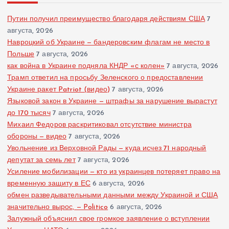
Путин получил преимущество благодаря действиям США
7
августа, 2026
Навроцкий об Украине — бандеровским флагам не место в
Польше
7 августа, 2026
как война в Украине подняла КНДР «с колен»
7 августа, 2026
Трамп ответил на просьбу Зеленского о предоставлении
Украине ракет Patriot (видео)
7 августа, 2026
Языковой закон в Украине — штрафы за нарушение вырастут
до 170 тысяч
7 августа, 2026
Михаил Федоров раскритиковал отсутствие министра
обороны — видео
7 августа, 2026
Увольнение из Верховной Рады — куда исчез 71 народный
депутат за семь лет
7 августа, 2026
Усиление мобилизации — кто из украинцев потеряет право на
временную защиту в ЕС
6 августа, 2026
обмен разведывательными данными между Украиной и США
значительно вырос, — Politico
6 августа, 2026
Залужный объяснил свое громкое заявление о вступлении