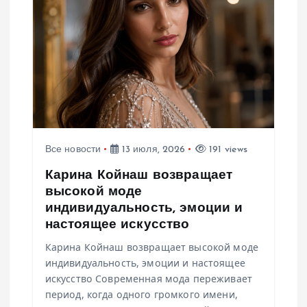
о
з
а
п
и
Все новости
13 июля, 2026
191 views
с
Карина Койнаш возвращает
высокой моде
я
индивидуальность, эмоции и
настоящее искусство
м
Карина Койнаш возвращает высокой моде
индивидуальность, эмоции и настоящее
искусство Современная мода переживает
период, когда одного громкого имени,