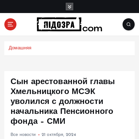
П
е
р
е
й
Подозрения и факты преступных действий в
т
экономике, политике и социальных сферах
и
Домашняя
жизни Украины и не только
к
с
о
д
Сын арестованной главы
е
р
Хмельницкого МСЭК
ж
уволился с должности
и
начальника Пенсионного
м
о
фонда – СМИ
м
у
Все новости
21 октября, 2024