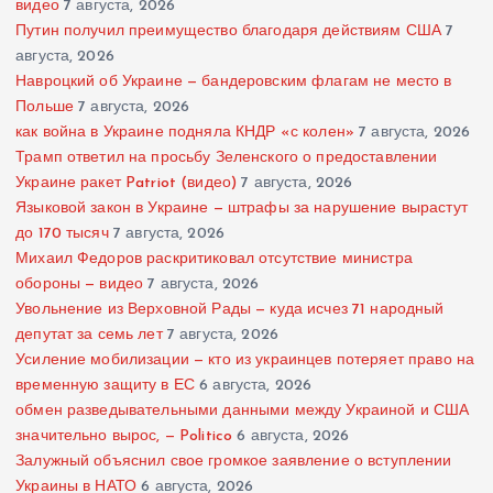
видео
7 августа, 2026
Путин получил преимущество благодаря действиям США
7
августа, 2026
Навроцкий об Украине — бандеровским флагам не место в
Польше
7 августа, 2026
как война в Украине подняла КНДР «с колен»
7 августа, 2026
Трамп ответил на просьбу Зеленского о предоставлении
Украине ракет Patriot (видео)
7 августа, 2026
Языковой закон в Украине — штрафы за нарушение вырастут
до 170 тысяч
7 августа, 2026
Михаил Федоров раскритиковал отсутствие министра
обороны — видео
7 августа, 2026
Увольнение из Верховной Рады — куда исчез 71 народный
депутат за семь лет
7 августа, 2026
Усиление мобилизации — кто из украинцев потеряет право на
временную защиту в ЕС
6 августа, 2026
обмен разведывательными данными между Украиной и США
значительно вырос, — Politico
6 августа, 2026
Залужный объяснил свое громкое заявление о вступлении
Украины в НАТО
6 августа, 2026