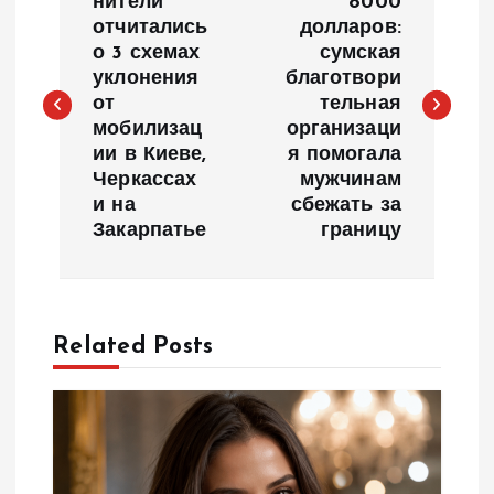
а
нители
8000
отчитались
долларов:
о 3 схемах
сумская
в
уклонения
благотвори
от
тельная
и
мобилизац
организаци
ии в Киеве,
я помогала
г
Черкассах
мужчинам
и на
сбежать за
а
Закарпатье
границу
ц
и
Related Posts
я
п