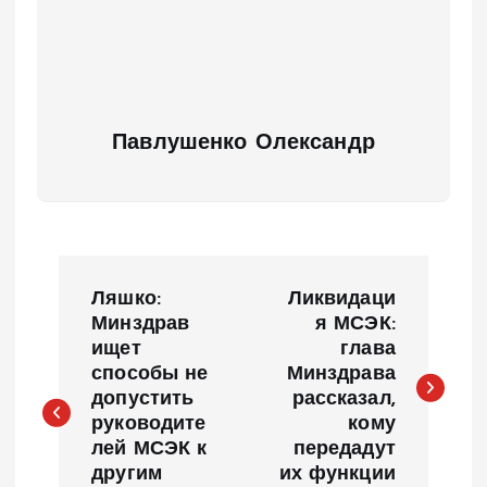
Павлушенко Олександр
Н
Ляшко:
Ликвидаци
а
Минздрав
я МСЭК:
ищет
глава
способы не
Минздрава
в
допустить
рассказал,
руководите
кому
и
лей МСЭК к
передадут
другим
их функции