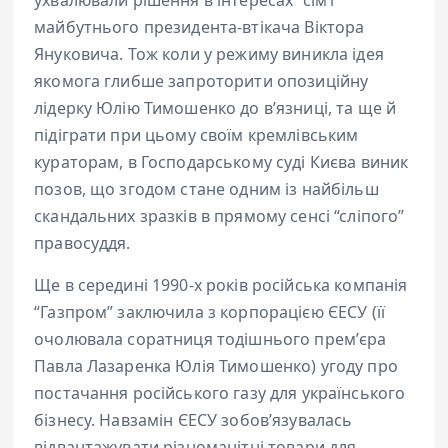
ухвалювали рішення в інтересах “сімʼї”
майбутнього президента-втікача Віктора
Януковича. Тож коли у режиму виникла ідея
якомога глибше запроторити опозиційну
лідерку Юлію Тимошенко до вʼязниці, та ще й
підіграти при цьому своїм кремлівським
кураторам, в Господарському суді Києва виник
позов, що згодом стане одним із найбільш
скандальних зразків в прямому сенсі “сліпого”
правосуддя.
Ще в середині 1990-х років російська компанія
“Газпром” заключила з корпорацією ЄЕСУ (її
очолювала соратниця тодішнього премʼєра
Павла Лазаренка Юлія Тимошенко) угоду про
постачання російського газу для українського
бізнесу. Навзамін ЄЕСУ зобовʼязувалась
відвантажувати різноманітні товари для