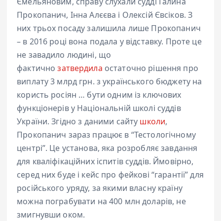
Ємельяновим, справу слухали судді Галина
Прокопанич, Інна Алєєва і Олексій Євсіков. З
них трьох посаду залишила лише Прокопанич
– в 2016 році вона подала у відставку. Проте це
не завадило людині, що
фактично
затвердила
остаточно рішення про
виплату 3 млрд грн. з українського бюджету на
користь росіян … бути одним із ключових
функціонерів у Національній школі суддів
України. Згідно з даними сайту
школи
,
Прокопанич зараз працює в “Тестологічному
центрі”. Це установа, яка розробляє завдання
для кваліфікаційних іспитів суддів. Ймовірно,
серед них буде і кейс про фейкові “гарантії” для
російського уряду, за якими власну країну
можна пограбувати на 400 млн доларів, не
змигнувши оком.