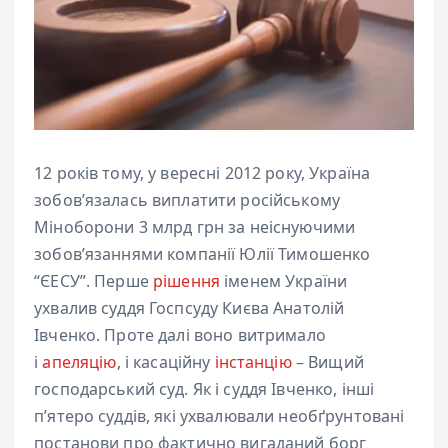
12 років тому, у вересні 2012 року, Україна
зобовʼязалась виплатити російському
Міноборони 3 млрд грн за неіснуючими
зобовʼязаннями компанії Юлії Тимошенко
“ЄЕСУ”. Перше
рішення
іменем України
ухвалив суддя Госпсуду Києва Анатолій
Івченко. Проте далі воно витримало
і
апеляцію
, і касаційну
інстанцію
– Вищий
господарський суд. Як і суддя Івченко, інші
пʼятеро суддів, які ухвалювали необґрунтовані
постанови про фактично вигаданий борг