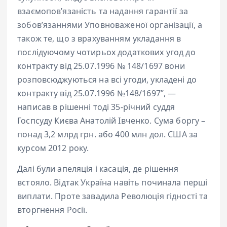
взаємопов’язаність та надання гарантії за
зобов’язаннями Уповноваженої організації, а
також те, що з врахуванням укладання в
послідуючому чотирьох додаткових угод до
контракту від 25.07.1996 № 148/1697 вони
розповсюджуються на всі угоди, укладені до
контракту від 25.07.1996 №148/1697”, —
написав в рішенні тоді 35-річний суддя
Госпсуду Києва Анатолій Івченко. Сума боргу –
понад 3,2 млрд грн. або 400 млн дол. США за
курсом 2012 року.
Далі були апеляція і касація, де рішення
встояло. Відтак Україна навіть починала перші
виплати. Проте завадила Революція гідності та
вторгнення Росії.