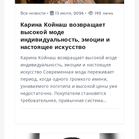
и
Все новости
13 июля, 2026
192 views
Карина Койнаш возвращает
с
высокой моде
индивидуальность, эмоции и
я
настоящее искусство
м
Карина Койнаш возвращает высокой моде
индивидуальность, эмоции и настоящее
искусство Современная мода переживает
период, когда одного громкого имени,
узнаваемого логотипа и высокой цены уже
недостаточно. Покупатели становятся
требовательнее, привычная система…