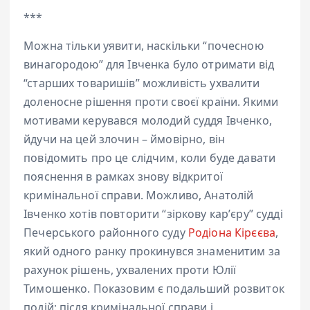
***
Можна тільки уявити, наскільки “почесною
винагородою” для Івченка було отримати від
“старших товаришів” можливість ухвалити
доленосне рішення проти своєї країни. Якими
мотивами керувався молодий суддя Івченко,
йдучи на цей злочин – ймовірно, він
повідомить про це слідчим, коли буде давати
пояснення в рамках знову відкритої
кримінальної справи. Можливо, Анатолій
Івченко хотів повторити “зіркову карʼєру” судді
Печерського районного суду
Родіона Кірєєва
,
який одного ранку прокинувся знаменитим за
рахунок рішень, ухвалених проти Юлії
Тимошенко. Показовим є подальший розвиток
подій: після кримінальної справи і