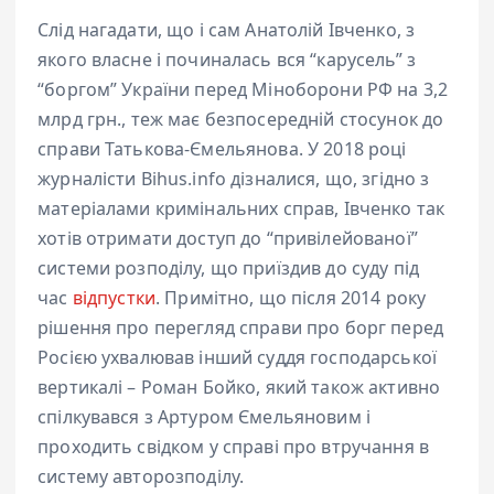
Слід нагадати, що і сам Анатолій Івченко, з
якого власне і починалась вся “карусель” з
“боргом” України перед Міноборони РФ на 3,2
млрд грн., теж має безпосередній стосунок до
справи Татькова-Ємельянова. У 2018 році
журналісти Bihus.info дізналися, що, згідно з
матеріалами кримінальних справ, Івченко так
хотів отримати доступ до “привілейованої”
системи розподілу, що приїздив до суду під
час
відпустки
. Примітно, що після 2014 року
рішення про перегляд справи про борг перед
Росією ухвалював інший суддя господарської
вертикалі – Роман Бойко, який також активно
спілкувався з Артуром Ємельяновим і
проходить свідком у справі про втручання в
систему авторозподілу.