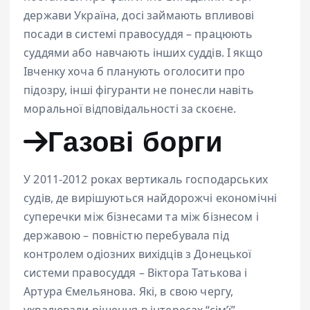
держави Україна, досі займають впливові
посади в системі правосуддя – працюють
суддями або навчають інших суддів. І якщо
Івченку хоча б планують оголосити про
підозру, інші фігуранти не понесли навіть
моральної відповідальності за скоєне.
Газові борги
У 2011-2012 роках вертикаль господарських
судів, де вирішуються найдорожчі економічні
суперечки між бізнесами та між бізнесом і
державою – повністю перебувала під
контролем одіозних вихідців з Донецької
системи правосуддя – Віктора Татькова і
Артура Ємельянова. Які, в свою чергу,