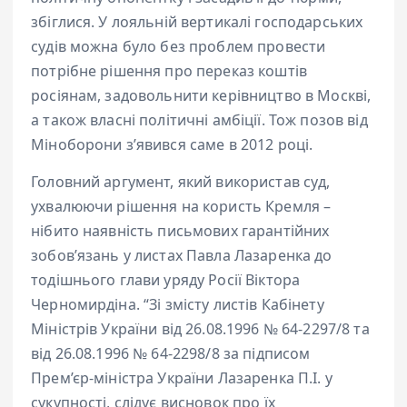
збіглися. У лояльній вертикалі господарських
судів можна було без проблем провести
потрібне рішення про переказ коштів
росіянам, задовольнити керівництво в Москві,
а також власні політичні амбіції. Тож позов від
Міноборони зʼявився саме в 2012 році.
Головний аргумент, який використав суд,
ухвалюючи рішення на користь Кремля –
нібито наявність письмових гарантійних
зобовʼязань у листах Павла Лазаренка до
тодішнього глави уряду Росії Віктора
Черномирдіна. “Зі змісту листів Кабінету
Міністрів України від 26.08.1996 № 64-2297/8 та
від 26.08.1996 № 64-2298/8 за підписом
Прем’єр-міністра України Лазаренка П.І. у
сукупності, слідує висновок про їх