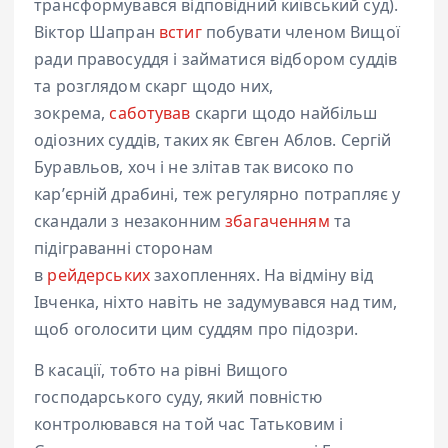
трансформувався відповідний київський суд).
Віктор Шапран
встиг
побувати членом Вищої
ради правосуддя і займатися відбором суддів
та розглядом скарг щодо них,
зокрема,
саботував
скарги щодо найбільш
одіозних суддів, таких як Євген Аблов. Сергій
Буравльов, хоч і не злітав так високо по
карʼєрній драбині, теж регулярно потрапляє у
скандали з незаконним
збагаченням
та
підіграванні сторонам
в
рейдерських
захопленнях. На відміну від
Івченка, ніхто навіть не задумувався над тим,
щоб оголосити цим суддям про підозри.
В касації, тобто на рівні Вищого
господарського суду, який повністю
контролювався на той час Татьковим і