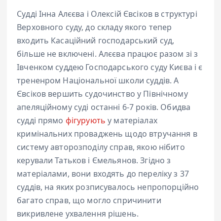
Судді Інна Алєєва і Олексій Євсіков в структурі
Верховного суду, до складу якого тепер
входить Касаційний господарський суд,
більше не включені. Алєєва працює разом зі з
Івченком суддею Господарського суду Києва і є
трененром Національної школи суддів. А
Євсіков вершить судочинство у Північному
апеляційному суді останні 6-7 років. Обидва
судді прямо
фігурують
у матеріалах
кримінальних проваджень щодо втручання в
систему авторозподілу справ, якою нібито
керували Татьков і Ємельянов. Згідно з
матеріалами, вони входять до переліку з 37
суддів, на яких розписувалось непропорційно
багато справ, що могло спричинити
викривлене ухвалення рішень.