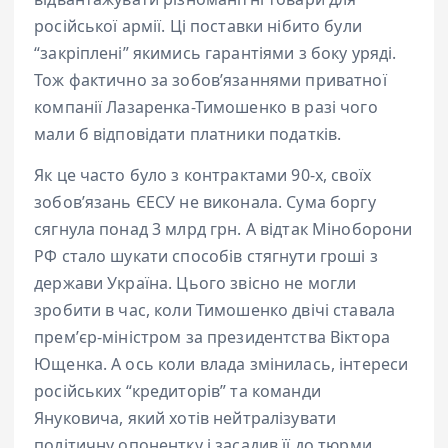
російської армії. Ці поставки нібито були
“закріплені” якимись гарантіями з боку уряді.
Тож фактично за зобовʼязаннями приватної
компанії Лазаренка-Тимошенко в разі чого
мали б відповідати платники податків.
Як це часто було з контрактами 90-х, своїх
зобовʼязань ЄЕСУ не виконала. Сума боргу
сягнула понад 3 млрд грн. А відтак Міноборони
РФ стало шукати способів стягнути гроші з
держави Україна. Цього звісно не могли
зробити в час, коли Тимошенко двічі ставала
премʼєр-міністром за президентства Віктора
Ющенка. А ось коли влада змінилась, інтереси
російських “кредиторів” та команди
Януковича, який хотів нейтралізувати
політичну опонентку і засадив її до тюрми,