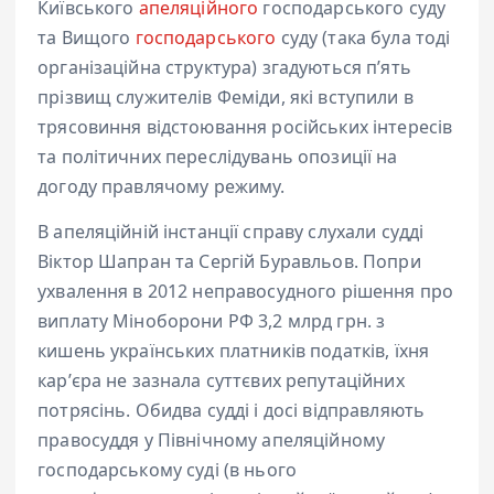
Київського
апеляційного
господарського суду
та Вищого
господарського
суду (така була тоді
організаційна структура) згадуються пʼять
прізвищ служителів Феміди, які вступили в
трясовиння відстоювання російських інтересів
та політичних переслідувань опозиції на
догоду правлячому режиму.
В апеляційній інстанції справу слухали судді
Віктор Шапран та Сергій Буравльов. Попри
ухвалення в 2012 неправосудного рішення про
виплату Міноборони РФ 3,2 млрд грн. з
кишень українських платників податків, їхня
карʼєра не зазнала суттєвих репутаційних
потрясінь. Обидва судді і досі відправляють
правосуддя у Північному апеляційному
господарському суді (в нього