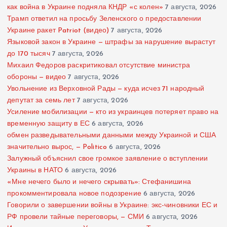
как война в Украине подняла КНДР «с колен»
7 августа, 2026
Трамп ответил на просьбу Зеленского о предоставлении
Украине ракет Patriot (видео)
7 августа, 2026
Языковой закон в Украине — штрафы за нарушение вырастут
до 170 тысяч
7 августа, 2026
Михаил Федоров раскритиковал отсутствие министра
обороны — видео
7 августа, 2026
Увольнение из Верховной Рады — куда исчез 71 народный
депутат за семь лет
7 августа, 2026
Усиление мобилизации — кто из украинцев потеряет право на
временную защиту в ЕС
6 августа, 2026
обмен разведывательными данными между Украиной и США
значительно вырос, — Politico
6 августа, 2026
Залужный объяснил свое громкое заявление о вступлении
Украины в НАТО
6 августа, 2026
«Мне нечего было и нечего скрывать»: Стефанишина
прокомментировала новое подозрение
6 августа, 2026
Говорили о завершении войны в Украине: экс-чиновники ЕС и
РФ провели тайные переговоры, — СМИ
6 августа, 2026