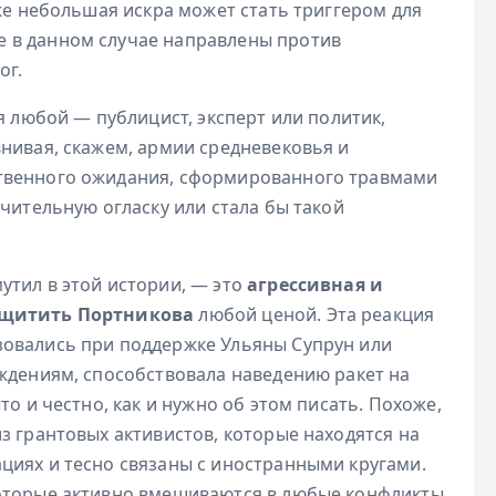
аже небольшая искра может стать триггером для
 в данном случае направлены против
ог.
я любой — публицист, эксперт или политик,
нивая, скажем, армии средневековья и
твенного ожидания, сформированного травмами
ачительную огласку или стала бы такой
утил в этой истории, — это
агрессивная и
защитить Портникова
любой ценой. Эта реакция
зовались при поддержке Ульяны Супрун или
рждениям, способствовала наведению ракет на
то и честно, как и нужно об этом писать. Похоже,
з грантовых активистов, которые находятся на
циях и тесно связаны с иностранными кругами.
оторые активно вмешиваются в любые конфликты,