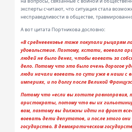
на вопросы, связанные с войной и обществе
эксперты считают, что ситуация стала возмо
несправедливости в обществе, травмированн
А вот цитата Портникова дословно:
«В средневековье тоже покупали рыцарям ла
удовольствие. Поэтому, кстати, воевала ар
людей не было денег, чтобы воевать за собс
дело. Потому что это было очень дорогое 
люди начали воевать по сути уже в наши с 
империях, и по долгу после Великой Француз
Потому что «если вы хотите равноправия, 
аристократы, потому что вы их гильотини
вам, поэтому вы должны идти на фронт все»
воевать дети депутатов, и после этого они
государство. В демократическом государств