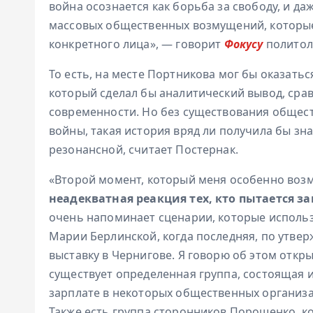
война осознается как борьба за свободу, и д
массовых общественных возмущений, которые
конкретного лица», — говорит
Фокусу
политол
То есть, на месте Портникова мог бы оказатьс
который сделал бы аналитический вывод, срав
современности. Но без существования общес
войны, такая история вряд ли получила бы зн
резонансной, считает Постернак.
«Второй момент, который меня особенно возм
неадекватная реакция тех, кто пытается 
очень напоминает сценарии, которые исполь
Марии Берлинской, когда последняя, по утве
выставку в Чернигове. Я говорю об этом откры
существует определенная группа, состоящая и
зарплате в некоторых общественных организа
Также есть группа сторонников Порошенко, к