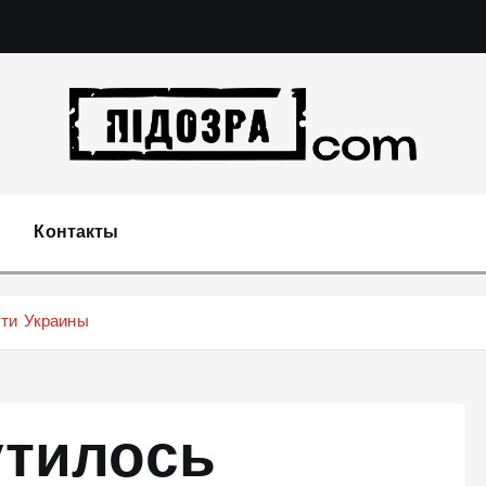
Подозрения и факты преступных действий в эконо
не 
Контакты
сти Украины
утилось