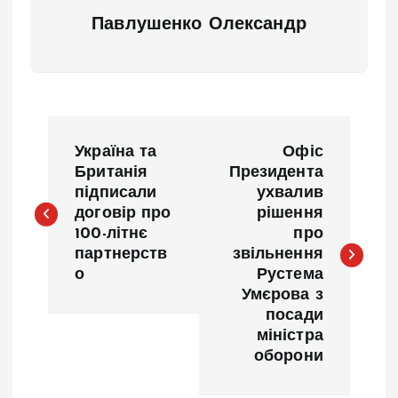
Павлушенко Олександр
Н
Україна та
Офіс
а
Британія
Президента
підписали
ухвалив
договір про
рішення
в
100-літнє
про
партнерств
звільнення
и
о
Рустема
Умєрова з
г
посади
міністра
а
оборони
ц