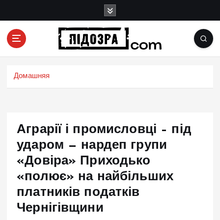
П
е
р
е
й
Подозрения и факты преступных действий в
т
экономике, политике и социальных сферах
и
Домашняя
жизни Украины и не только
к
с
о
д
Аграрії і промисловці – під
е
р
ударом — нардеп групи
ж
«Довіра» Приходько
и
«полює» на найбільших
м
о
платників податків
м
Чернігівщини
у