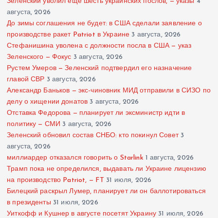
Зеленский уволил еще шесть украинских послов, — указы
4
августа, 2026
До зимы соглашения не будет: в США сделали заявление о
производстве ракет Patriot в Украине
3 августа, 2026
Стефанишина уволена с должности посла в США — указ
Зеленского — Фокус
3 августа, 2026
Рустем Умеров — Зеленский подтвердил его назначение
главой СВР
3 августа, 2026
Александр Баньков — экс-чиновник МИД отправили в СИЗО по
делу о хищении донатов
3 августа, 2026
Отставка Федорова — планирует ли эксминистр идти в
политику — СМИ
3 августа, 2026
Зеленский обновил состав СНБО: кто покинул Совет
3
августа, 2026
миллиардер отказался говорить о Starlink
1 августа, 2026
Трамп пока не определился, выдавать ли Украине лицензию
на производство Patriot, — FT
31 июля, 2026
Билецкий раскрыл Лумер, планирует ли он баллотироваться
в президенты
31 июля, 2026
Уиткофф и Кушнер в августе посетят Украину
31 июля, 2026