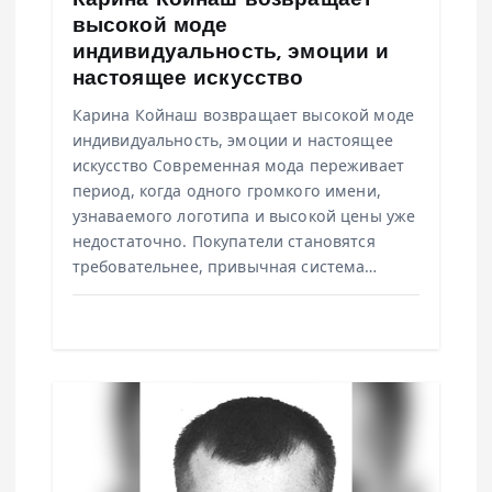
высокой моде
я
индивидуальность, эмоции и
настоящее искусство
м
Карина Койнаш возвращает высокой моде
индивидуальность, эмоции и настоящее
искусство Современная мода переживает
период, когда одного громкого имени,
узнаваемого логотипа и высокой цены уже
недостаточно. Покупатели становятся
требовательнее, привычная система…