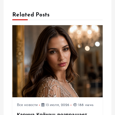
и
Related Posts
я
п
о
з
а
п
и
Все новости
13 июля, 2026
188 views
с
Карина Койнаш возвращает