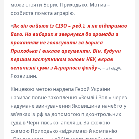
може стояти Борис Приходько. Мотив –
особиста помста аграрію.
«
Як він вийшов (з СІЗО – ред.), я не підтримав
його. На виборах я звернувся до громади з
проханням не голосувати за Бориса
Приходька і виклав аргументи. Він, будучи
першим заступником голови НБУ, вкрав
величезні суми з Аграрного фонду
», – згадує
Яковишин.
Кінцевою метою нардепа Герой України
називає повне захоплення «Землі і Волі» через
надумане звинувачення Яковишина начебто у
зв’язках із рф за допомогою підконтрольних
суддів Чернігівської апеляції. За схожою
схемою Приходько «віджимає» й компанію