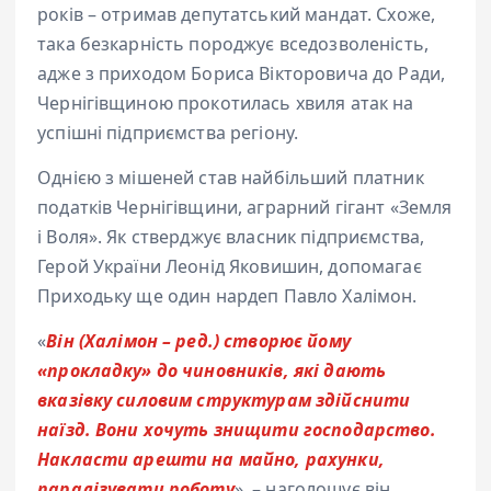
років – отримав депутатський мандат. Схоже,
така безкарність породжує вседозволеність,
адже з приходом Бориса Вікторовича до Ради,
Чернігівщиною прокотилась хвиля атак на
успішні підприємства регіону.
Однією з мішеней став найбільший платник
податків Чернігівщини, аграрний гігант «Земля
і Воля». Як стверджує власник підприємства,
Герой України Леонід Яковишин, допомагає
Приходьку ще один нардеп Павло Халімон.
«
Він (Халімон – ред.) створює йому
«прокладку» до чиновників, які дають
вказівку силовим структурам здійснити
наїзд. Вони хочуть знищити господарство.
Накласти арешти на майно, рахунки,
паралізувати роботу
», – наголошує він.