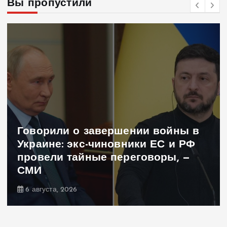
Вы пропустили
ворили о завершении войны в
раине: экс-чиновники ЕС и РФ
овели тайные переговоры, —
Ира
И
поч
вгуста, 2026
5 а