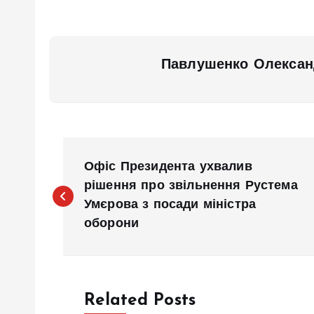
Павлушенко Олексан
Н
Офіс Президента ухвалив
а
рішення про звільнення Рустема
Умєрова з посади міністра
оборони
в
и
Related Posts
г