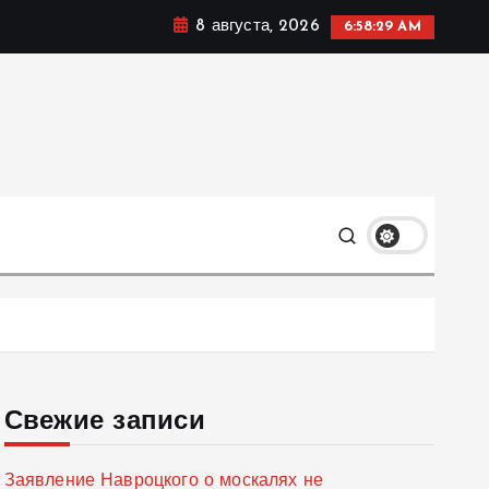
8 августа, 2026
6:58:31 AM
мике, политике и социальных сферах жизни Украины и
только
Свежие записи
Заявление Навроцкого о москалях не