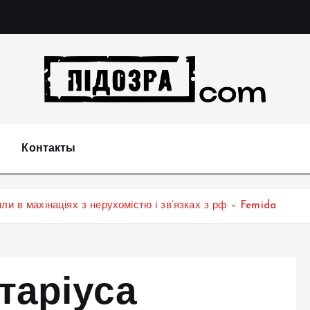
Подозрения и факты преступных действий в эконо
не 
Контакты
и в махінаціях з нерухомістю і зв’язках з рф – Femida
таріуса