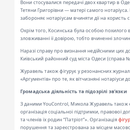
Вони стосувалися передачі двох квартир в Оде
Тетяни Григорівни — матері самого нотаріуса.
забороняє нотаріусам вчиняти дії на користь с
Окрім того, Косинська була особою похилого 
зловживанні її довірою, тобто вчиненні злочин
Наразі справу про визнання недійсними цих д
Київський районний суд міста Одеси (справа №
Журавель також фігурує у резонансних журнал
«Аргументів» про те, як вітчизняні нотаріуси 
Громадська діяльність та підозрілі зв’язки
З даними YouControl, Микола Журавель також 
організація соціальної підтримки, правової до
та членів їх родин “Патріот”». Організація
фігу
порушення та зареєстрована за місцем масової