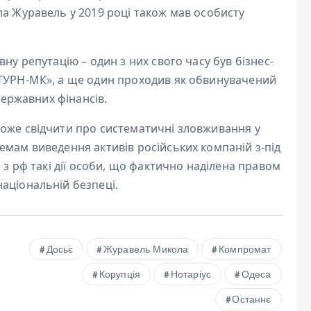
а Журавель у 2019 році також мав особисту
ну репутацію – один з них свого часу був бізнес-
АТУРН-МК», а ще один проходив як обвинувачений
державних фінансів.
оже свідчити про систематичні зловживання у
емам виведення активів російських компаній з-під
 з рф такі дії особи, що фактично наділена правом
аціональній безпеці.
Досьє
Журавель Микола
Компромат
Корупція
Нотаріус
Одеса
Останнє