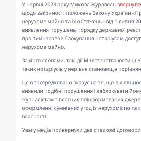
У червні 2023 року Микола Журавель
звернувс
щодо законності положень Закону України «П
нерухоме майно та їх обтяжень» від 1 липня 200
виявлення порушень порядку державної реєст
про тимчасовое блокування нотаріусам доступ
нерухоме майно.
За його словами, такі дії Міністерства юстиці
таких нотаріусів у нерівне становище порівня
Це опосередковано вказує на те, що в діяльно
виявили подібні порушення і заблокувати йому 
журналістам з власних поінформованих джере
оформленні сумнівних угод із нерухомістю т
власності.
Увагу медіа привернули два спадкові договори