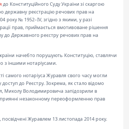
я
до Конституційного Суду України зі скаргою
ро державну реєстрацію речових прав на
4 року № 1952–IV, згідно з якими, у разі
рації прав, приймається вмотивоване рішення
у до Державного реєстру речових прав на
ї України начебто порушують Конституцію, ставлячи
но з іншими нотаріусами.
сті самого нотаріуса Журавля свого часу могли
доступ до Реєстру. Зокрема, як стало відомо
л, Миколу Володимировича запідозрили в
а сприянні незаконному переоформленню прав
, посвідчені Журавлем 13 листопада 2014 року.