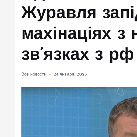
м
Журавля запі
у
махінаціях з 
зв’язках з рф
Все новости
24 января, 2025