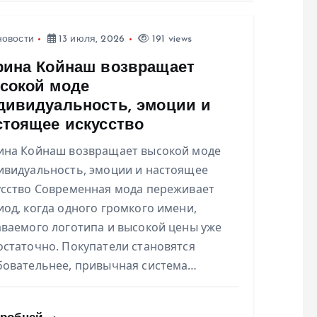
новости
13 июля, 2026
191 views
рина Койнаш возвращает
сокой моде
дивидуальность, эмоции и
стоящее искусство
ина Койнаш возвращает высокой моде
ивидуальность, эмоции и настоящее
усство Современная мода переживает
иод, когда одного громкого имени,
аваемого логотипа и высокой цены уже
остаточно. Покупатели становятся
бовательнее, привычная система…