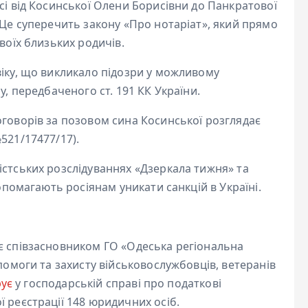
сі від Косинської Олени Борисівни до Панкратової
 Це суперечить закону «Про нотаріат», який прямо
воїх близьких родичів.
віку, що викликало підозри у можливому
у, передбаченого ст. 191 КК України.
оговорів за позовом сина Косинської розглядає
521/17477/17).
істських розслідуваннях «Дзеркала тижня» та
допомагають росіянам уникати санкцій в Україні.
є співзасновником ГО «Одеська регіональна
помоги та захисту військовослужбовців, ветеранів
рує
у господарській справі про податкові
 реєстрації 148 юридичних осіб.