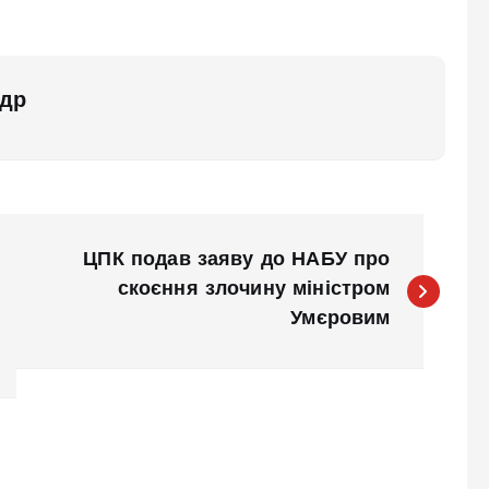
др
ЦПК подав заяву до НАБУ про
скоєння злочину міністром
Умєровим