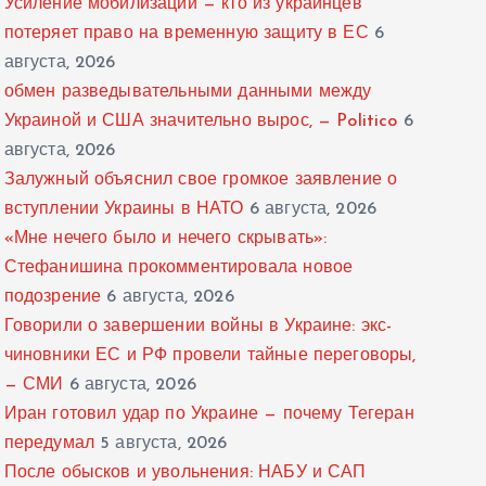
Усиление мобилизации — кто из украинцев
потеряет право на временную защиту в ЕС
6
августа, 2026
обмен разведывательными данными между
Украиной и США значительно вырос, — Politico
6
августа, 2026
Залужный объяснил свое громкое заявление о
вступлении Украины в НАТО
6 августа, 2026
«Мне нечего было и нечего скрывать»:
Стефанишина прокомментировала новое
подозрение
6 августа, 2026
Говорили о завершении войны в Украине: экс-
чиновники ЕС и РФ провели тайные переговоры,
— СМИ
6 августа, 2026
Иран готовил удар по Украине — почему Тегеран
передумал
5 августа, 2026
После обысков и увольнения: НАБУ и САП