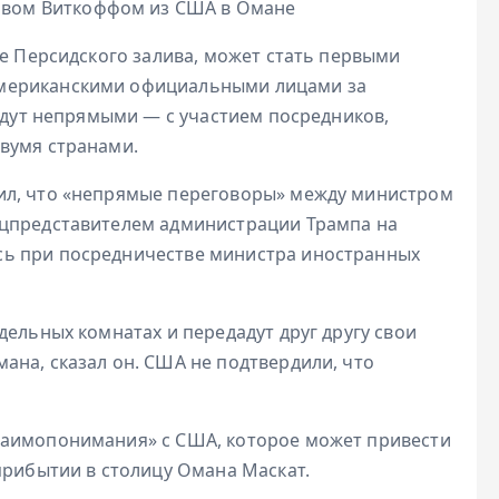
тивом Виткоффом из США в Омане
ве Персидского залива, может стать первыми
мериканскими официальными лицами за
будут непрямыми — с участием посредников,
вумя странами.
ил, что «непрямые переговоры» между министром
ецпредставителем администрации Трампа на
ь при посредничестве министра иностранных
ельных комнатах и ​​передадут друг другу свои
ана, сказал он. США не подтвердили, что
заимопонимания» с США, которое может привести
прибытии в столицу Омана Маскат.