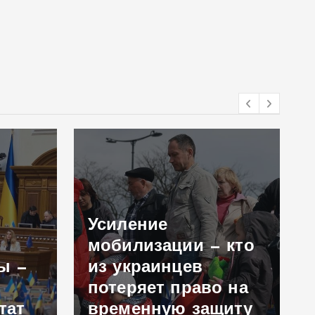
Усиление
мобилизации — кто
ы —
из украинцев
потеряет право на
тат
временную защиту