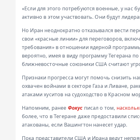
«Если для этого потребуются военные, у нас б
активно в этом участвовать. Они будут лидер
Но Иран неоднократно отказывался вести пер
свои «красные линии» для переговоров, вклю
требования» в отношении ядерной программ
вероятно, имея в виду программу Тегерана по
ближневосточные союзники США считают угро
Признаки прогресса могут помочь снизить нап
охвачен войнами в секторе Газа и Ливане, р
атаками хуситов на судоходство в Красном мо
Напомним, ранее
Фокус
писал о том,
наскольк
более, что в Тегеране даже предоставили спис
атакованы, если Вашингтон нанесет удар.
Пока представители США и Ирана ведут непр