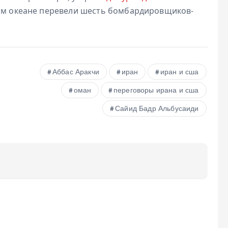
ском океане перевели шесть бомбардировщиков-
Аббас Аракчи
иран
иран и сша
оман
переговоры ирана и сша
Сайид Бадр Альбусаиди