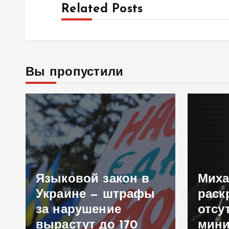
Related Posts
Вы пропустили
Языковой закон в
Миха
о
Украине — штрафы
раск
за нарушение
отсу
вырастут до 170
мини