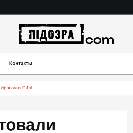
Подозрения и факты преступных действий в эконо
не 
Контакты
у Ираном и США
товали