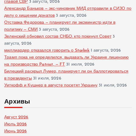
главой СВР
3 августа, 2026
Александр Баньков — экс-чиновник МИД отправили в СИЗО по
делу о хищении донатов
3 августа, 2026
Отставка Федорова — планирует ли эксминистр идти в
политику — СМИ
3 августа, 2026
Зеленский обновил состав СНБО: кто покинул Совет
3
августа, 2026
миллиардер отказался говорить о Starlink
1 августа, 2026
Трамп пока не определился, выдавать ли Украине лицензию
на производство Patriot, — FT
31 июля, 2026
Билецкий раскрыл Лумер, планирует ли он баллотироваться
в президенты
31 июля, 2026
Уиткофф и Кушнер в августе посетят Украину
31 июля, 2026
Архивы
Август 2026
Июль 2026
Июнь 2026