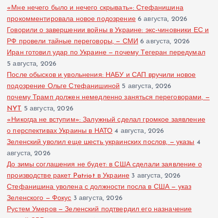
«Мне нечего было и нечего скрывать»: Стефанишина
прокомментировала новое подозрение
6 августа, 2026
Говорили о завершении войны в Украине: экс-чиновники ЕС и
РФ провели тайные переговоры, — СМИ
6 августа, 2026
Иран готовил удар по Украине — почему Тегеран передумал
5 августа, 2026
После обысков и увольнения: НАБУ и САП вручили новое
подозрение Ольге Стефанишиной
5 августа, 2026
почему Трамп должен немедленно заняться переговорами, —
NYT
5 августа, 2026
«Никогда не вступим»: Залужный сделал громкое заявление
о перспективах Украины в НАТО
4 августа, 2026
Зеленский уволил еще шесть украинских послов, — указы
4
августа, 2026
До зимы соглашения не будет: в США сделали заявление о
производстве ракет Patriot в Украине
3 августа, 2026
Стефанишина уволена с должности посла в США — указ
Зеленского — Фокус
3 августа, 2026
Рустем Умеров — Зеленский подтвердил его назначение