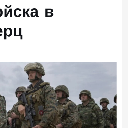
йска в
ерц