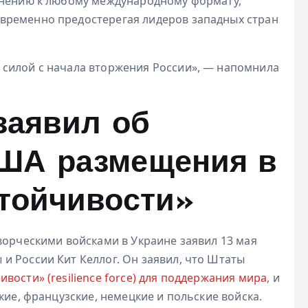
инению к любому международному формату,
временно предостерегая лидеров западных стран
 силой с начала вторжения России», — напомнила
заявил об
ША размещения в
стойчивости»
ворческими войсками в Украине заявил 13 мая
и России Кит Келлог. Он заявил, что Штаты
вости» (resilience force) для поддержания мира
, и
кие, французские, немецкие и польские войска.