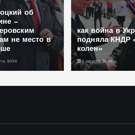
оцкий об
ине —
еровским
как война в Ук
ам не место в
подняла КНДР 
ьше
колен»
ста, 2026
7 августа, 2026