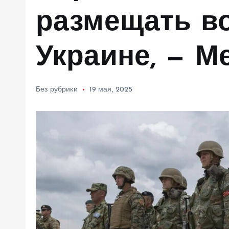
м
размещать во
у
Украине, — М
Без рубрики
19 мая, 2025