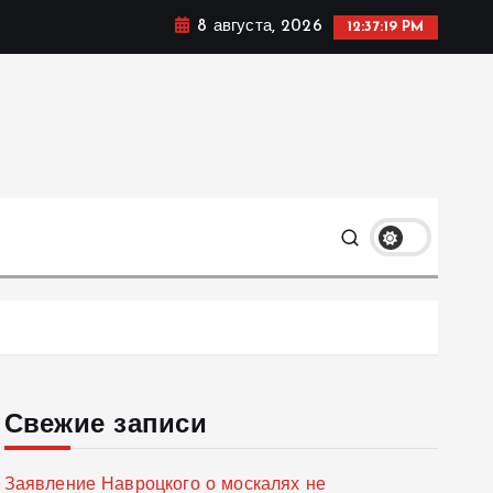
8 августа, 2026
12:37:20 PM
мике, политике и социальных сферах жизни Украины и
только
Свежие записи
Заявление Навроцкого о москалях не