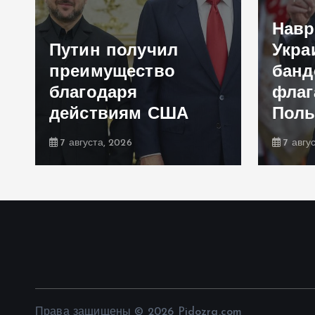
Навр
Путин получил
Укра
преимущество
банд
благодаря
флаг
действиям США
Пол
7 августа, 2026
7 авгу
Права защищены © 2026 Pidozra.com