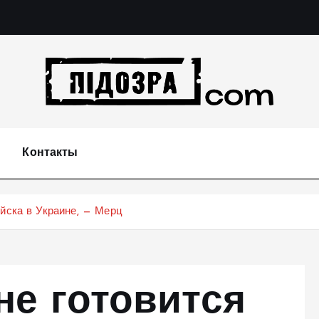
Подозрения и факты преступных действий в эконо
не 
Контакты
ойска в Украине, — Мерц
не готовится